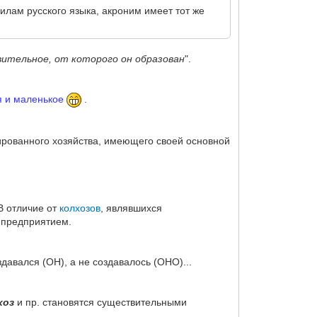
вилам русского языка, акроним имеет тот же
ительное, от которого он образован
".
я и маленькое
.
ированного хозяйства, имеющего своей основной
 В отличие от
колхозов
, являвшихся
 предприятием.
здавался (ОН), а не создавалось (ОНО)...
хоз
и пр. становятся существительными