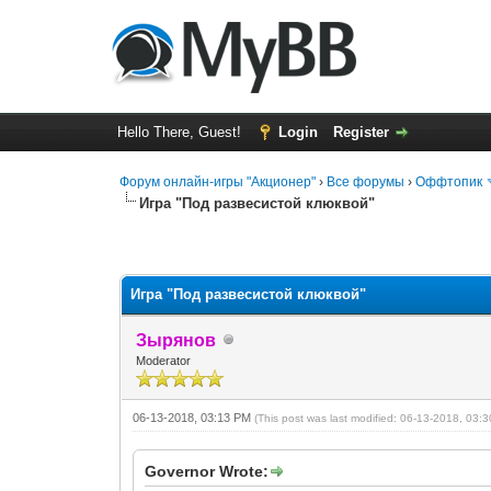
Hello There, Guest!
Login
Register
Форум онлайн-игры "Акционер"
›
Все форумы
›
Оффтопик
Игра "Под развесистой клюквой"
0 Vote(s) - 0 Average
1
2
3
4
5
Игра "Под развесистой клюквой"
Зырянов
Moderator
06-13-2018, 03:13 PM
(This post was last modified: 06-13-2018, 03
Governor Wrote: