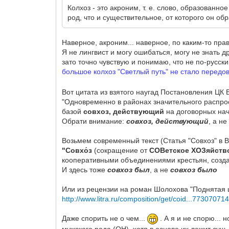
Колхоз - это акроним, т. е. слово, образован
род, что и существительное, от которого он об
Наверное, акроним... наверное, по каким-то пра
Я не лингвист и могу ошибаться, могу не знать
д
зато точно чувствую и понимаю, что не по-русски 
большое колхоз "Светлый путь" не стало передов
Вот цитата из взятого наугад Постановления ЦК ВК
"Одновременно в районах значительного распрос
базой
совхоз, действующий
на договорных нача
Обрати внимание:
совхоз, действующий
, а н
Возьмем современный текст (Статья "Совхоз" в 
"Совхо́з
(сокращение от
СОВетское ХОЗяйств
кооперативными объединениями крестьян, созда
И здесь тоже
совхоз был
, а не
совхоз было
Или из рецензии на роман Шолохова "Поднятая 
http://www.litra.ru/composition/get/coid...773070714
Даже спорить не о чем...
. А я и не спорю... 
мужского рода (ОН), хотя в основе их лежит сущ