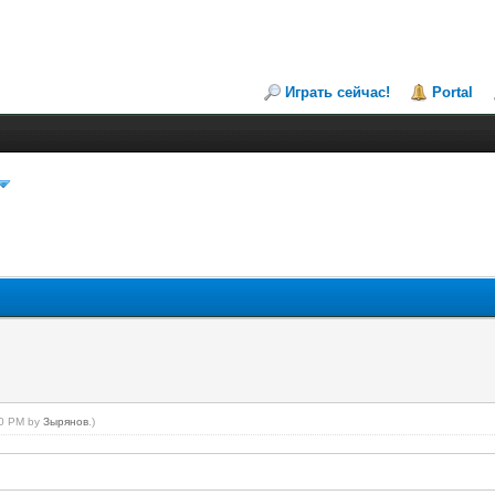
Играть сейчас!
Portal
:30 PM by
Зырянов
.)