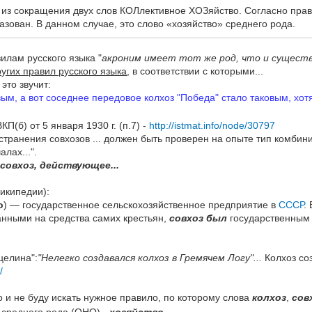
ное из сокращения двух слов КОЛлективное ХОЗяйство. Согласно пра
разован. В данном случае, это слово «хозяйство» среднего рода.
вилам русского языка "
акроним имеет тот же род, что и существ
ругих правил русского языка
, в соответствии с которыми...
это звучит:
ым, а вот соседнее передовое колхоз "Победа" стало таковым, хот
П(б) от 5 января 1930 г. (п.7) -
http://istmat.info/node/30797
транения совхозов ... должен быть проверен на опыте тип комбин
лах...".
е
совхоз, действующее...
Википедии):
о
) — государственное сельскохозяйственное предприятие в
СССР
.
нными на средства самих крестьян,
совхоз был
государственным
целина":
"Нелегко создавался колхоз в Гремячем Логу"...
Колхоз со
/
но и не буду искать нужное правило, по которому слова
колхоз
,
сов
. среднего рода (ОНО) -
хозяйство.