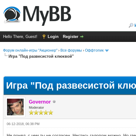
Hello There, Guest!
Login
Register
Форум онлайн-игры "Акционер"
›
Все форумы
›
Оффтопик
Игра "Под развесистой клюквой"
Игра "Под развесистой кл
Governor
Moderator
06-12-2018, 06:38 PM
Не понял, с чем ты не согласен. Нестись галопом можно. Но где