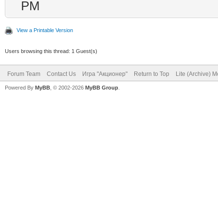
PM
View a Printable Version
Users browsing this thread: 1 Guest(s)
Forum Team
Contact Us
Игра "Акционер"
Return to Top
Lite (Archive) 
Powered By
MyBB
, © 2002-2026
MyBB Group
.