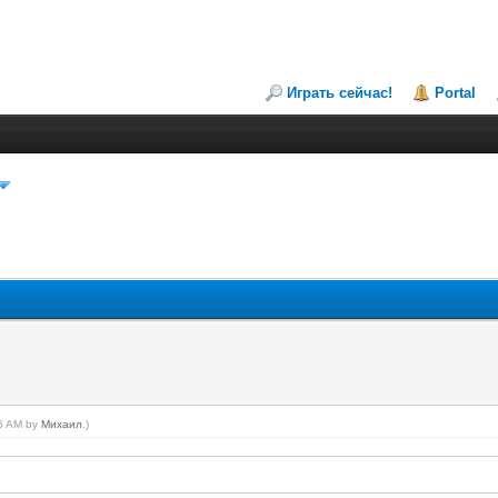
Играть сейчас!
Portal
26 AM by
Михаил
.)