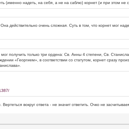
ть (именно надеть, на себя, а не на саблю) корнет (и при этом не 
. Она действительно очень сложная. Суть в том, что корнет мог над
мог получить только три ордена: Св. Анны 4 степени, Св. Станисла
ждении «Георгием», в соответствии со статутом, корнет сразу прои
танислава».
11387/
 Вертеться вокруг ответа - не значит ответить. Очко не засчитываем