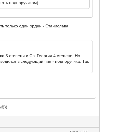
стать подпоручиком).
еть только один орден - Станислава:
ва 3 степени и Св. Георгия 4 степени. Но
зводился в следующий чин - подпоручика. Так
!)))
Posts: 1,356