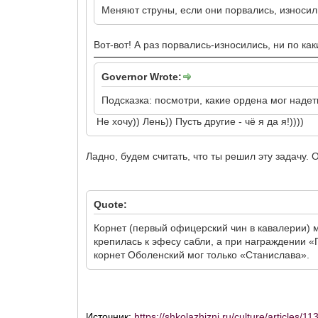
Меняют струны, если они порвались, износил
Вот-вот! А раз порвались-износились, ни по как
Governor Wrote:
Подсказка: посмотри, какие ордена мог надеть
Не хочу)) Лень)) Пусть другие - чё я да я!))))
Ладно, будем считать, что ты решил эту задачу. 
Quote:
Корнет (первый офицерский чин в кавалерии) мо
крепилась к эфесу сабли, а при награждении «Г
корнет Оболенский мог только «Станислава».
Источник:
https://shkolazhizni.ru/culture/articles/11