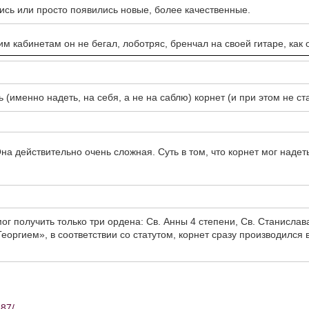
ись или просто появились новые, более качественные.
им кабинетам он не бегал, лоботряс, бренчал на своей гитаре, как о
 (именно надеть, на себя, а не на саблю) корнет (и при этом не ст
Она действительно очень сложная. Суть в том, что корнет мог надет
г получить только три ордена: Св. Анны 4 степени, Св. Станислава
еоргием», в соответствии со статутом, корнет сразу производился 
387/