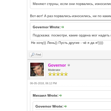
Меняют струны, если они порвались, износили
Вот-вот! А раз порвались-износились, ни по каким
Governor Wrote:
Подсказка: посмотри, какие ордена мог надеть 
Не хочу)) Лень)) Пусть другие - чё я да я!))))
Find
Governor
Moderator
06-05-2018, 06:12 PM
Михаил Wrote:
Governor Wrote: