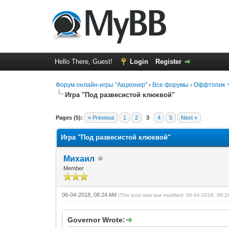
Hello There, Guest!
Login
Register
Форум онлайн-игры "Акционер"
›
Все форумы
›
Оффтопик
Игра "Под развесистой клюквой"
0 Vote(s) - 0 Average
1
2
3
4
5
Pages (5):
« Previous
1
2
3
4
5
Next »
Игра "Под развесистой клюквой"
Михаил
Member
06-04-2018, 08:24 AM
(This post was last modified: 06-04-2018, 08:
Governor Wrote: