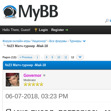
Hello There, Guest!
Login
Register
Форум онлайн-игры "Акционер"
›
Все форумы
›
Турниры
№23 Матч-турнир -Май-18
ge
Pages (12):
« Previous
1
…
8
9
10
11
12
№23 Матч-турнир -Май-18
Governor
Moderator
06-07-2018, 03:23 PM