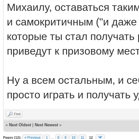
Михаилу, оставаться таки
и самокритичным ("и даже
которые ты стал получать
приведут к призовому месту
Ну а всем остальным, и се
просто играть и получать 
Find
«
Next Oldest
|
Next Newest
»
Pages (12):
« Previous
1
…
8
9
10
11
12