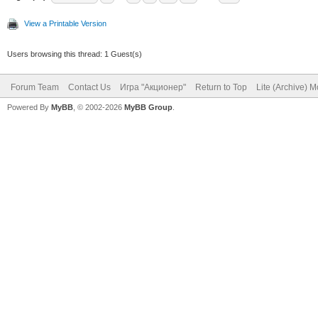
View a Printable Version
Users browsing this thread: 1 Guest(s)
Forum Team
Contact Us
Игра "Акционер"
Return to Top
Lite (Archive) 
Powered By
MyBB
, © 2002-2026
MyBB Group
.