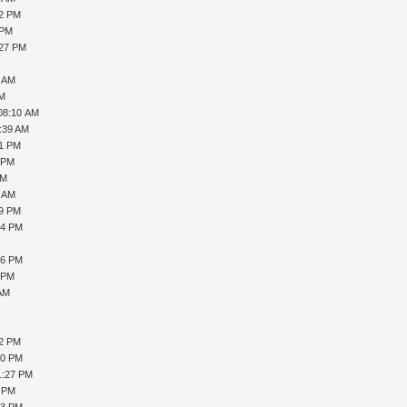
12 PM
 PM
:27 PM
1 AM
AM
 08:10 AM
8:39 AM
31 PM
7 PM
AM
1 AM
09 PM
44 PM
46 PM
1 PM
 AM
02 PM
00 PM
1:27 PM
3 PM
23 PM