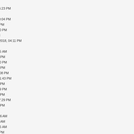
6:23 PM
0:04 PM
 PM
50 PM
M
2018, 04:11 PM
M
35 AM
3 PM
10 PM
4 PM
:08 PM
01:43 PM
0 PM
39 PM
0 PM
7:29 PM
5 PM
16 AM
3 AM
46 AM
 PM