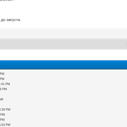
 до августа.
 PM
 PM
8:41 PM
26 PM
 AM
3:39 PM
9 PM
7 PM
5:03 PM