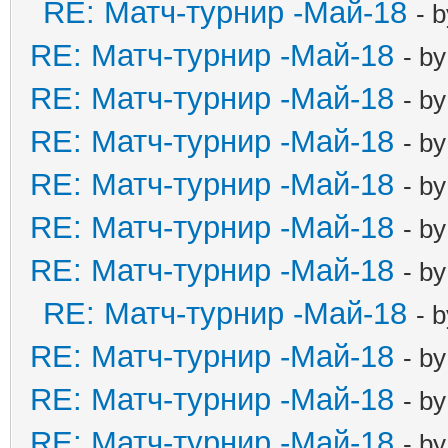
RE: Матч-турнир -Май-18
- 
RE: Матч-турнир -Май-18
- b
RE: Матч-турнир -Май-18
- b
RE: Матч-турнир -Май-18
- b
RE: Матч-турнир -Май-18
- b
RE: Матч-турнир -Май-18
- b
RE: Матч-турнир -Май-18
- b
RE: Матч-турнир -Май-18
- 
RE: Матч-турнир -Май-18
- b
RE: Матч-турнир -Май-18
- b
RE: Матч-турнир -Май-18
- b