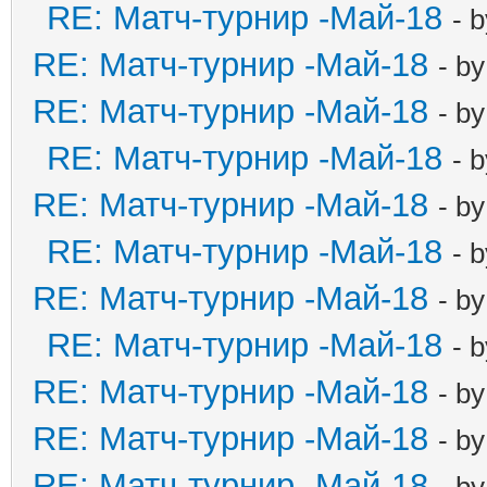
RE: Матч-турнир -Май-18
- 
RE: Матч-турнир -Май-18
- b
RE: Матч-турнир -Май-18
- b
RE: Матч-турнир -Май-18
- 
RE: Матч-турнир -Май-18
- b
RE: Матч-турнир -Май-18
- 
RE: Матч-турнир -Май-18
- b
RE: Матч-турнир -Май-18
- 
RE: Матч-турнир -Май-18
- b
RE: Матч-турнир -Май-18
- b
RE: Матч-турнир -Май-18
- b