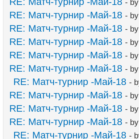
RE: Матч-турнир -Май-18
- b
RE: Матч-турнир -Май-18
- b
RE: Матч-турнир -Май-18
- b
RE: Матч-турнир -Май-18
- b
RE: Матч-турнир -Май-18
- b
RE: Матч-турнир -Май-18
- b
RE: Матч-турнир -Май-18
- 
RE: Матч-турнир -Май-18
- b
RE: Матч-турнир -Май-18
- b
RE: Матч-турнир -Май-18
- b
RE: Матч-турнир -Май-18
- 