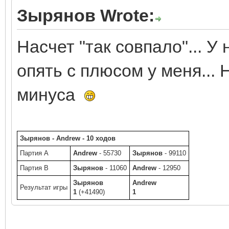
Зырянов Wrote:
Насчет "так совпало"... У
опять с плюсом у меня...
минуса
Зырянов - Andrew - 10 ходов
Партия A
Andrew
- 55730
Зырянов
- 99110
Партия B
Зырянов
- 11060
Andrew
- 12950
Зырянов
Andrew
Результат игры
1
(+41490)
1