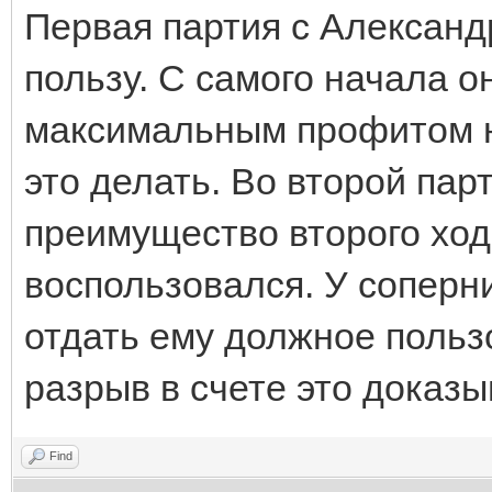
Первая партия с Александ
пользу. С самого начала о
максимальным профитом н
это делать. Во второй пар
преимущество второго ход
воспользовался. У соперн
отдать ему должное польз
разрыв в счете это доказ
Find