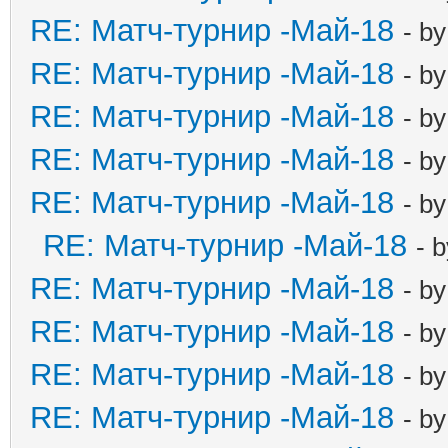
RE: Матч-турнир -Май-18
- b
RE: Матч-турнир -Май-18
- b
RE: Матч-турнир -Май-18
- b
RE: Матч-турнир -Май-18
- b
RE: Матч-турнир -Май-18
- b
RE: Матч-турнир -Май-18
- 
RE: Матч-турнир -Май-18
- b
RE: Матч-турнир -Май-18
- b
RE: Матч-турнир -Май-18
- b
RE: Матч-турнир -Май-18
- b