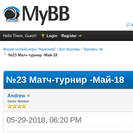
Hello There, Guest!
Login
Register
Форум онлайн-игры "Акционер"
›
Все форумы
›
Турниры
№23 Матч-турнир -Май-18
ge
№23 Матч-турнир -Май-18
Andrew
Senior Member
05-29-2018, 06:20 PM