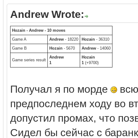
Andrew Wrote:
Hozain - Andrew - 10 moves
Game A
Andrew
- 18220
Hozain
- 36310
Game B
Hozain
- 5670
Andrew
- 14060
Andrew
Hozain
Game series result
1
1
(+9700)
Получал я по морде
всю 
предпоследнем ходу во в
допустил промах, что позв
Сидел бы сейчас с баран