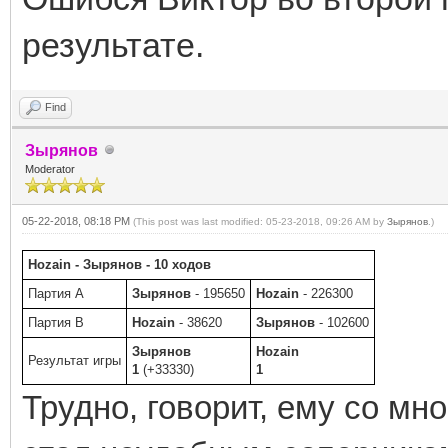
результате.
Find
Зырянов
Moderator
05-22-2018, 08:18 PM
(This post was last modified: 05-23-2018, 09:26 AM by
Зырянов
.)
Hozain - Зырянов - 10 ходов
Партия A
Зырянов
- 195650
Hozain
- 226300
Партия B
Hozain
- 38620
Зырянов
- 102600
Зырянов
Hozain
Результат игры
1
(+33330)
1
Трудно, говорит, ему со мно