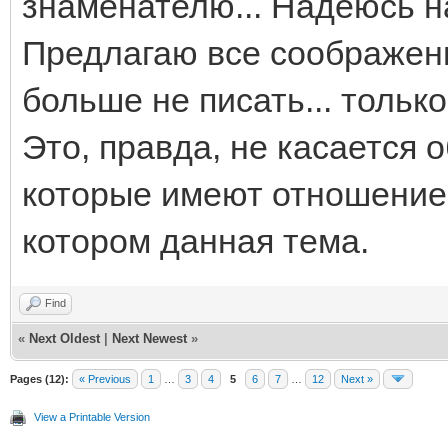
знаменателю... Надеюсь н
Предлагаю все соображени
больше не писать... только
Это, правда, не касается 
которые имеют отношение 
котором данная тема.
Find
«
Next Oldest
|
Next Newest
»
Pages (12):
« Previous
1
…
3
4
5
6
7
…
12
Next »
View a Printable Version