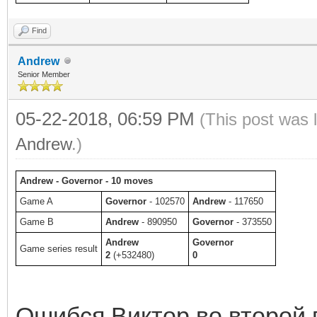
Find
Andrew
Senior Member
05-22-2018, 06:59 PM
(This post was 
Andrew
.)
Andrew - Governor - 10 moves
Game A
Governor
- 102570
Andrew
- 117650
Game B
Andrew
- 890950
Governor
- 373550
Andrew
Governor
Game series result
2
(+532480)
0
Ошибся Виктор во второй п