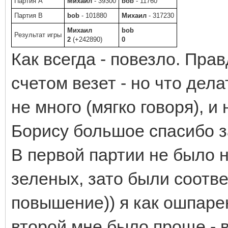
Партия A
Михаил
- 39300
bob
- 11760
Партия B
bob
- 101880
Михаил
- 317230
Михаил
bob
Результат игры
2
(+242890)
0
Как всегда - повезло. Прав
счетом везет - но что дела
не много (мягко говоря), и
Борису большое спасибо за
В первой партии не было 
зеленых, зато были соотв
повышение)) я как ошпаре
второй мне было проще - в