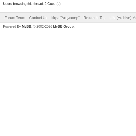
Users browsing this thread: 2 Guest(s)
Forum Team
Contact Us
Игра "Акционер"
Return to Top
Lite (Archive) 
Powered By
MyBB
, © 2002-2026
MyBB Group
.