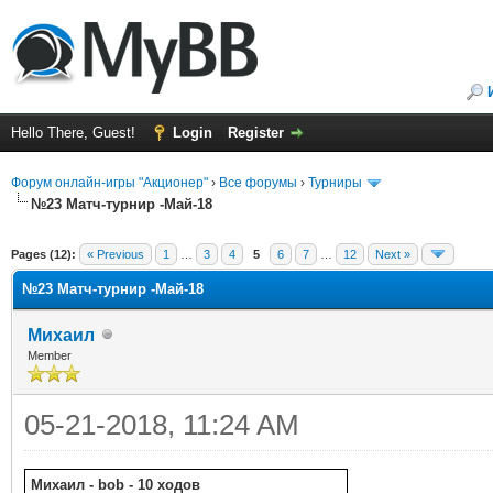
Hello There, Guest!
Login
Register
Форум онлайн-игры "Акционер"
›
Все форумы
›
Турниры
№23 Матч-турнир -Май-18
ge
Pages (12):
« Previous
1
…
3
4
5
6
7
…
12
Next »
№23 Матч-турнир -Май-18
Михаил
Member
05-21-2018, 11:24 AM
Михаил - bob - 10 ходов