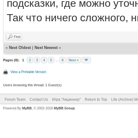
подсказки, где можно уто
Так что ничего сложного, 
Find
«
Next Oldest
|
Next Newest
»
Pages (8):
1
2
3
4
5
…
8
Next »
View a Printable Version
Users browsing this thread: 1 Guest(s)
Forum Team
Contact Us
Игра "Акционер"
Return to Top
Lite (Archive) 
Powered By
MyBB
, © 2002-2026
MyBB Group
.