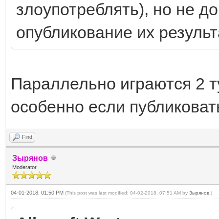
злоупотреблять), но не д
опубликование их результ
Параллельно играются 2 ту
особенно если публиковать
Find
Зырянов
Moderator
04-01-2018, 01:50 PM
(This post was last modified: 04-02-2018, 07:51 AM by
Зырянов
.)