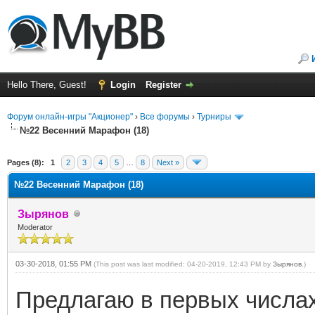
Hello There, Guest!
Login
Register
Форум онлайн-игры "Акционер"
›
Все форумы
›
Турниры
№22 Весенний Марафон (18)
ge
Pages (8):
1
2
3
4
5
…
8
Next »
№22 Весенний Марафон (18)
Зырянов
Moderator
03-30-2018, 01:55 PM
(This post was last modified: 04-20-2019, 12:43 PM by
Зырянов
.)
Предлагаю в первых числах