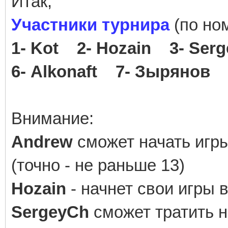
Итак,
Участники турнира
(по но
1- Kot 2- Hozain 3- Se
6- Alkonaft 7- Зырянов
Внимание:
Andrew
сможет начать игр
(точно - не раньше 13)
Hozain
- начнет свои игры 
SergeyCh
сможет тратить н