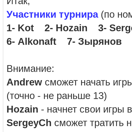
Итак,
Участники турнира
(по но
1- Kot 2- Hozain 3- Se
6- Alkonaft 7- Зырянов
Внимание:
Andrew
сможет начать игр
(точно - не раньше 13)
Hozain
- начнет свои игры 
SergeyCh
сможет тратить н