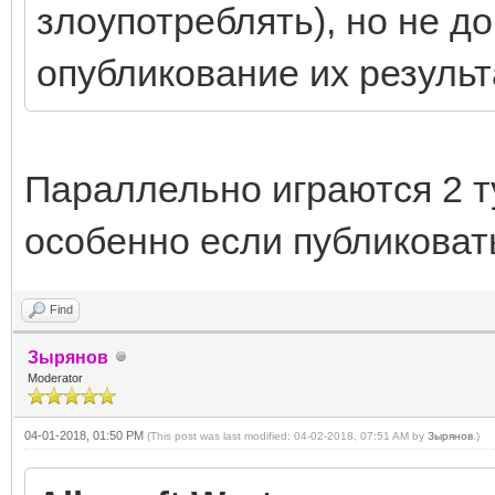
злоупотреблять), но не д
опубликование их результ
Параллельно играются 2 ту
особенно если публиковать
Find
Зырянов
Moderator
04-01-2018, 01:50 PM
(This post was last modified: 04-02-2018, 07:51 AM by
Зырянов
.)