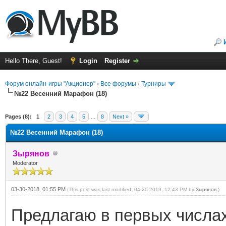
Hello There, Guest!
Login
Register
Форум онлайн-игры "Акционер"
›
Все форумы
›
Турниры
№22 Весенний Марафон (18)
ge
Pages (8):
1
2
3
4
5
…
8
Next »
№22 Весенний Марафон (18)
Зырянов
Moderator
03-30-2018, 01:55 PM
(This post was last modified: 04-20-2019, 12:43 PM by
Зырянов
.)
Предлагаю в первых числах