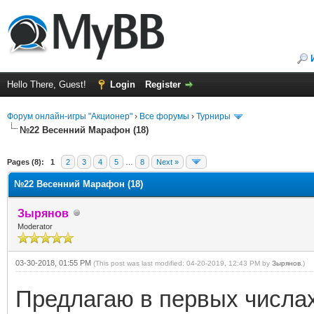
Hello There, Guest!
Login
Register
Форум онлайн-игры "Акционер"
›
Все форумы
›
Турниры
№22 Весенний Марафон (18)
ge
Pages (8):
1
2
3
4
5
…
8
Next »
№22 Весенний Марафон (18)
Зырянов
Moderator
03-30-2018, 01:55 PM
(This post was last modified: 04-20-2019, 12:43 PM by
Зырянов
.)
Предлагаю в первых числах