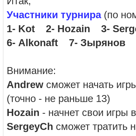
Итак,
Участники турнира
(по но
1- Kot 2- Hozain 3- Se
6- Alkonaft 7- Зырянов
Внимание:
Andrew
сможет начать игр
(точно - не раньше 13)
Hozain
- начнет свои игры 
SergeyCh
сможет тратить н