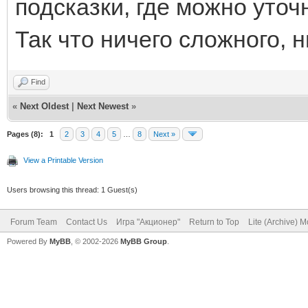
подсказки, где можно уто
Так что ничего сложного, 
Find
«
Next Oldest
|
Next Newest
»
Pages (8):
1
2
3
4
5
…
8
Next »
View a Printable Version
Users browsing this thread: 1 Guest(s)
Forum Team
Contact Us
Игра "Акционер"
Return to Top
Lite (Archive) 
Powered By
MyBB
, © 2002-2026
MyBB Group
.