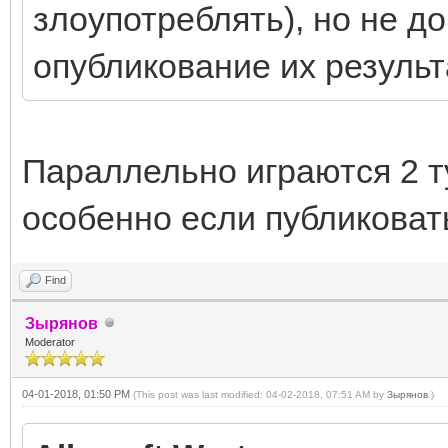
злоупотреблять), но не д
опубликование их результ
Параллельно играются 2 ту
особенно если публиковать
Find
Зырянов
Moderator
04-01-2018, 01:50 PM
(This post was last modified: 04-02-2018, 07:51 AM by
Зырянов
.)