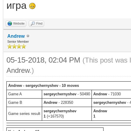
игра
Website
Find
Andrew
Senior Member
05-15-2018, 02:04 PM
(This post was 
Andrew
.)
Andrew - sergeychernyshev - 10 moves
Game A
sergeychernyshev
- 50490
Andrew
- 71030
Game B
Andrew
- 228350
sergeychernyshev
- 
sergeychernyshev
Andrew
Game series result
1
(+167570)
1