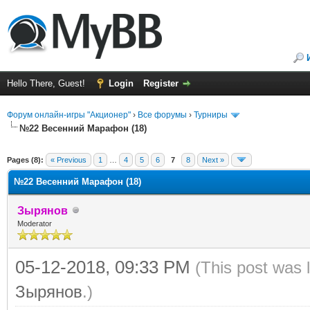
Hello There, Guest!
Login
Register
Форум онлайн-игры "Акционер"
›
Все форумы
›
Турниры
№22 Весенний Марафон (18)
ge
Pages (8):
« Previous
1
…
4
5
6
7
8
Next »
№22 Весенний Марафон (18)
Зырянов
Moderator
05-12-2018, 09:33 PM
(This post was 
Зырянов
.)