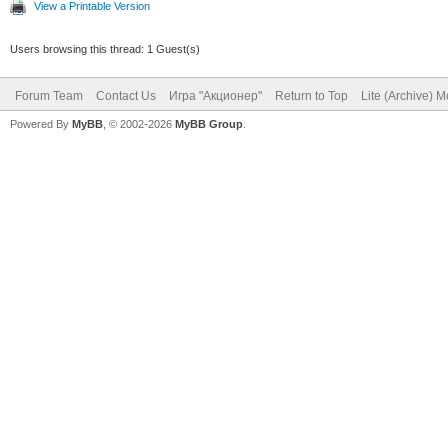
View a Printable Version
Users browsing this thread: 1 Guest(s)
Forum Team
Contact Us
Игра "Акционер"
Return to Top
Lite (Archive) 
Powered By
MyBB
, © 2002-2026
MyBB Group
.