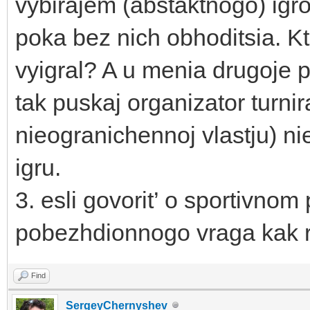
vybirajem (abstaktnogo) ig
poka bez nich obhoditsia. K
vyigral? A u menia drugoje pr
tak puskaj organizator turni
nieogranichennoj vlastju) ni
igru.
3. esli govorit’ o sportivnom
pobezhdionnogo vraga kak r
Find
SergeyChernyshev