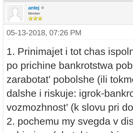
antej
Member
05-13-2018, 07:26 PM
1. Prinimajet i tot chas ispol
po prichine bankrotstwa pobe
zarabotat’ pobolshe (ili tokm
dalshe i riskuje: igrok-bankr
vozmozhnost’ (k slovu pri dov
2. pochemu my svegda v di