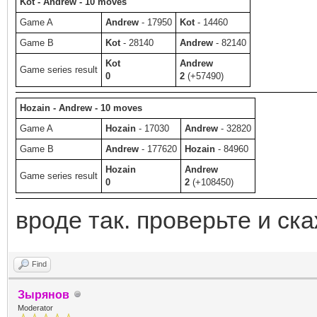
Kot - Andrew - 10 moves
Game A
Andrew
- 17950
Kot
- 14460
Game B
Kot
- 28140
Andrew
- 82140
Kot
Andrew
Game series result
0
2
(+57490)
Hozain - Andrew - 10 moves
Game A
Hozain
- 17030
Andrew
- 32820
Game B
Andrew
- 177620
Hozain
- 84960
Hozain
Andrew
Game series result
0
2
(+108450)
вроде так. проверьте и ска
Find
Зырянов
Moderator