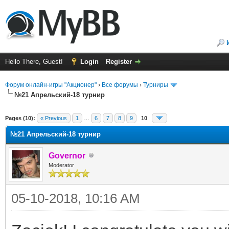
Hello There, Guest!
Login
Register
Форум онлайн-игры "Акционер"
›
Все форумы
›
Турниры
№21 Апрельский-18 турнир
ge
Pages (10):
« Previous
1
…
6
7
8
9
10
№21 Апрельский-18 турнир
Governor
Moderator
05-10-2018, 10:16 AM