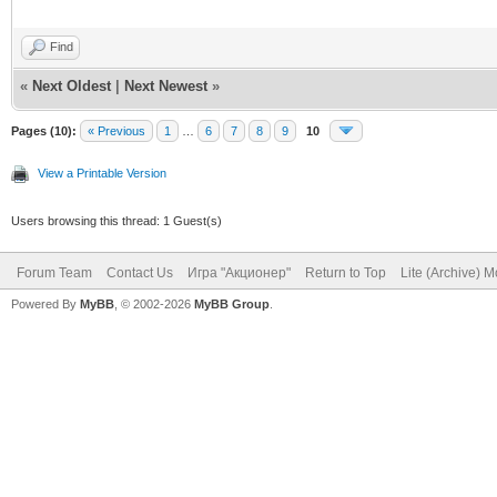
Find
«
Next Oldest
|
Next Newest
»
Pages (10):
« Previous
1
…
6
7
8
9
10
View a Printable Version
Users browsing this thread: 1 Guest(s)
Forum Team
Contact Us
Игра "Акционер"
Return to Top
Lite (Archive) 
Powered By
MyBB
, © 2002-2026
MyBB Group
.