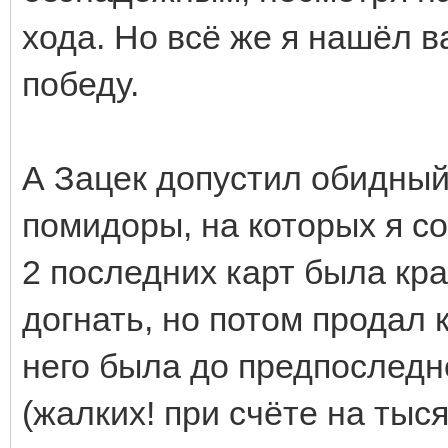
хода. Но всё же я нашёл 
победу.
А Зацек допустил обидный
помидоры, на которых я со
2 последних карт была крас
догнать, но потом продал 
него была до предпоследне
(жалких! при счёте на тыс