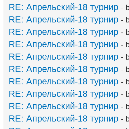
RE: Апрельский-18 турнир
- 
RE: Апрельский-18 турнир
- 
RE: Апрельский-18 турнир
- 
RE: Апрельский-18 турнир
- 
RE: Апрельский-18 турнир
- 
RE: Апрельский-18 турнир
- 
RE: Апрельский-18 турнир
- 
RE: Апрельский-18 турнир
- 
RE: Апрельский-18 турнир
- 
RE: Апрельский-18 турнир
- 