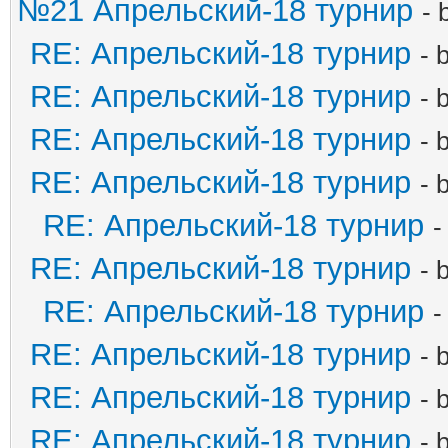
№21 Апрельский-18 турнир
- 
RE: Апрельский-18 турнир
- 
RE: Апрельский-18 турнир
- 
RE: Апрельский-18 турнир
- 
RE: Апрельский-18 турнир
- 
RE: Апрельский-18 турнир
-
RE: Апрельский-18 турнир
- 
RE: Апрельский-18 турнир
-
RE: Апрельский-18 турнир
- 
RE: Апрельский-18 турнир
- 
RE: Апрельский-18 турнир
- 