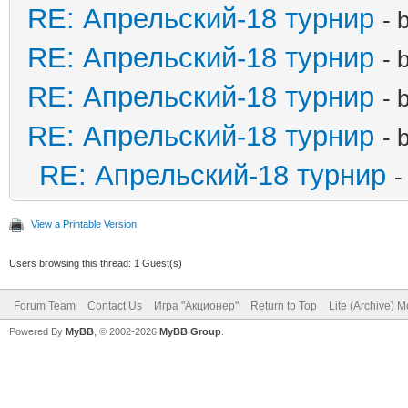
RE: Апрельский-18 турнир
- 
RE: Апрельский-18 турнир
- 
RE: Апрельский-18 турнир
- 
RE: Апрельский-18 турнир
- 
RE: Апрельский-18 турнир
-
View a Printable Version
Users browsing this thread: 1 Guest(s)
Forum Team
Contact Us
Игра "Акционер"
Return to Top
Lite (Archive) 
Powered By
MyBB
, © 2002-2026
MyBB Group
.