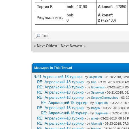
Партия B
bob
- 10190
Alkonaft
- 17850
bob
Alkonaft
Результат игры
0
2
(+27430)
Find
«
Next Oldest
|
Next Newest
»
Messages In This Thread
№21 Апрельский-18 турнир
- by
Зырянов
- 03-20-2018, 08:
RE: Апрельский-18 турнир
- by
Kot
- 03-21-2018, 03:30 A
RE: Апрельский-18 турнир
- by
Governor
- 03-21-2018, 0
RE: Апрельский-18 турнир
- by
Зырянов
- 03-21-2018, 08
RE: Апрельский-18 турнир
- by
SergeyChernyshev
- 03-2
RE: Апрельский-18 турнир
- by
Зырянов
- 03-22-2018,
RE: Апрельский-18 турнир
- by
Вадим
- 03-22-2018, 03:3
RE: Апрельский-18 турнир
- by
Зырянов
- 03-22-2018,
RE: Апрельский-18 турнир
- by
antej
- 03-22-2018, 08:16 
RE: Апрельский-18 турнир
- by
Alkonaft
- 03-23-2018, 07:
RE: Апрельский-18 турнир
- by
Hozain
- 03-24-2018, 04:3