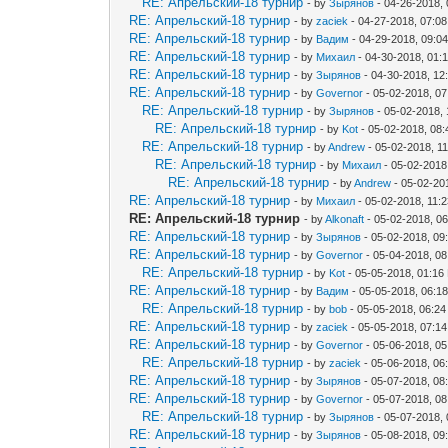
RE: Апрельский-18 турнир
- by
Зырянов
- 04-26-2018,
RE: Апрельский-18 турнир
- by
zaciek
- 04-27-2018, 07:0
RE: Апрельский-18 турнир
- by
Вадим
- 04-29-2018, 09:0
RE: Апрельский-18 турнир
- by
Михаил
- 04-30-2018, 01:
RE: Апрельский-18 турнир
- by
Зырянов
- 04-30-2018, 12
RE: Апрельский-18 турнир
- by
Governor
- 05-02-2018, 0
RE: Апрельский-18 турнир
- by
Зырянов
- 05-02-2018,
RE: Апрельский-18 турнир
- by
Kot
- 05-02-2018, 08
RE: Апрельский-18 турнир
- by
Andrew
- 05-02-2018, 1
RE: Апрельский-18 турнир
- by
Михаил
- 05-02-2018
RE: Апрельский-18 турнир
- by
Andrew
- 05-02-20
RE: Апрельский-18 турнир
- by
Михаил
- 05-02-2018, 11:
RE: Апрельский-18 турнир
- by
Alkonaft
- 05-02-2018, 0
RE: Апрельский-18 турнир
- by
Зырянов
- 05-02-2018, 09
RE: Апрельский-18 турнир
- by
Governor
- 05-04-2018, 0
RE: Апрельский-18 турнир
- by
Kot
- 05-05-2018, 01:16
RE: Апрельский-18 турнир
- by
Вадим
- 05-05-2018, 06:1
RE: Апрельский-18 турнир
- by
bob
- 05-05-2018, 06:2
RE: Апрельский-18 турнир
- by
zaciek
- 05-05-2018, 07:1
RE: Апрельский-18 турнир
- by
Governor
- 05-06-2018, 0
RE: Апрельский-18 турнир
- by
zaciek
- 05-06-2018, 06
RE: Апрельский-18 турнир
- by
Зырянов
- 05-07-2018, 08
RE: Апрельский-18 турнир
- by
Governor
- 05-07-2018, 0
RE: Апрельский-18 турнир
- by
Зырянов
- 05-07-2018,
RE: Апрельский-18 турнир
- by
Зырянов
- 05-08-2018, 09