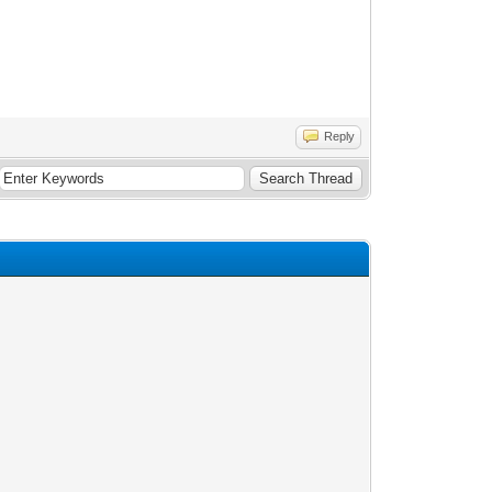
Reply