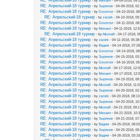
RE: Апрельский-18 турнир
- by
Михаил
- 04-09-2018, 09:
RE: Апрельский-18 турнир
- by
Зырянов
- 04-09-2018, 02
RE: Апрельский-18 турнир
- by
Governor
- 04-10-2018, 0
RE: Апрельский-18 турнир
- by
zaciek
- 04-10-2018, 09
RE: Апрельский-18 турнир
- by
Governor
- 04-11-2018, 08
RE: Апрельский-18 турнир
- by
Михаил
- 04-11-2018, 12:
RE: Апрельский-18 турнир
- by
Alkonaft
- 04-17-2018, 0
RE: Апрельский-18 турнир
- by
zaciek
- 04-11-2018, 05:3
RE: Апрельский-18 турнир
- by
Вадим
- 04-14-2018, 07:2
RE: Апрельский-18 турнир
- by
Governor
- 04-14-2018, 0
RE: Апрельский-18 турнир
- by
Зырянов
- 04-15-2018, 03
RE: Апрельский-18 турнир
- by
Governor
- 04-16-2018, 0
RE: Апрельский-18 турнир
- by
Alkonaft
- 04-17-2018, 12:
RE: Апрельский-18 турнир
- by
Михаил
- 04-17-2018, 12:
RE: Апрельский-18 турнир
- by
Зырянов
- 04-19-2018, 08
RE: Апрельский-18 турнир
- by
Alkonaft
- 04-20-2018, 11:
RE: Апрельский-18 турнир
- by
Зырянов
- 04-20-2018, 02
RE: Апрельский-18 турнир
- by
zaciek
- 04-20-2018, 08:1
RE: Апрельский-18 турнир
- by
Зырянов
- 04-20-2018, 10
RE: Апрельский-18 турнир
- by
Alkonaft
- 04-21-2018, 09:
RE: Апрельский-18 турнир
- by
Михаил
- 04-21-2018, 10:
RE: Апрельский-18 турнир
- by
Зырянов
- 04-21-2018, 07
RE: Апрельский-18 турнир
- by
Вадим
- 04-25-2018, 08:0
RE: Апрельский-18 турнир
- by
Зырянов
- 04-25-2018, 09
RE: Апрельский-18 турнир
- by
Вадим
- 04-26-2018, 03:1