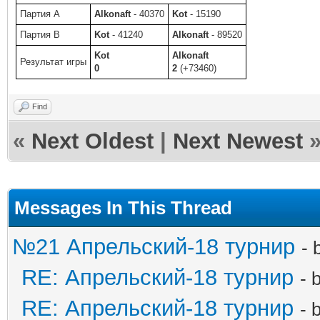
Партия A
Alkonaft
- 40370
Kot
- 15190
Партия B
Kot
- 41240
Alkonaft
- 89520
Kot
Alkonaft
Результат игры
0
2
(+73460)
Find
«
Next Oldest
|
Next Newest
Messages In This Thread
№21 Апрельский-18 турнир
- 
RE: Апрельский-18 турнир
- 
RE: Апрельский-18 турнир
- 