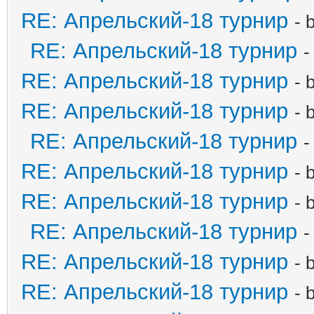
RE: Апрельский-18 турнир
- 
RE: Апрельский-18 турнир
-
RE: Апрельский-18 турнир
- 
RE: Апрельский-18 турнир
- 
RE: Апрельский-18 турнир
-
RE: Апрельский-18 турнир
- 
RE: Апрельский-18 турнир
- 
RE: Апрельский-18 турнир
-
RE: Апрельский-18 турнир
- 
RE: Апрельский-18 турнир
- 