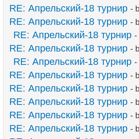
RE: Апрельский-18 турнир
- 
RE: Апрельский-18 турнир
- 
RE: Апрельский-18 турнир
-
RE: Апрельский-18 турнир
- 
RE: Апрельский-18 турнир
-
RE: Апрельский-18 турнир
- 
RE: Апрельский-18 турнир
- 
RE: Апрельский-18 турнир
- 
RE: Апрельский-18 турнир
- 
RE: Апрельский-18 турнир
- 