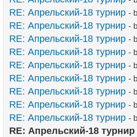
RE: Апрельский-18 турнир
- 
RE: Апрельский-18 турнир
- 
RE: Апрельский-18 турнир
- 
RE: Апрельский-18 турнир
- 
RE: Апрельский-18 турнир
- 
RE: Апрельский-18 турнир
- 
RE: Апрельский-18 турнир
- 
RE: Апрельский-18 турнир
- 
RE: Апрельский-18 турнир
- 
RE: Апрельский-18 турнир