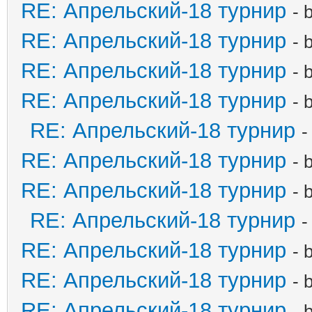
RE: Апрельский-18 турнир
- 
RE: Апрельский-18 турнир
- 
RE: Апрельский-18 турнир
- 
RE: Апрельский-18 турнир
- 
RE: Апрельский-18 турнир
-
RE: Апрельский-18 турнир
- 
RE: Апрельский-18 турнир
- 
RE: Апрельский-18 турнир
-
RE: Апрельский-18 турнир
- 
RE: Апрельский-18 турнир
- 
RE: Апрельский-18 турнир
- 