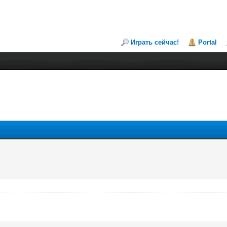
Играть сейчас!
Portal