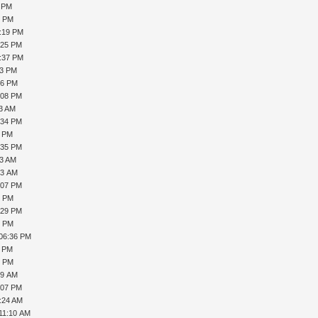
8 PM
6 PM
8:19 PM
:25 PM
5:37 PM
03 PM
06 PM
:08 PM
03 AM
:34 PM
3 PM
:35 PM
13 AM
33 AM
:07 PM
2 PM
:29 PM
0 PM
 06:36 PM
8 PM
4 PM
19 AM
:07 PM
7:24 AM
 11:10 AM