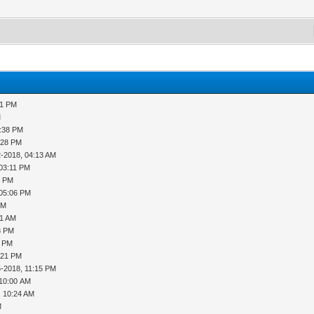
01 PM
M
5:38 PM
:28 PM
2-2018, 04:13 AM
 03:11 PM
8 PM
 05:06 PM
PM
31 AM
8 PM
9 PM
:21 PM
5-2018, 11:15 PM
 10:00 AM
, 10:24 AM
M