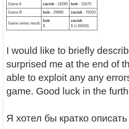
Game A
zaciek
- 19290
bob
- 32670
Game B
bob
- 29990
zaciek
- 70020
bob
zaciek
Game series result
1
1
(+26650)
I would like to briefly descr
surprised me at the end of th
able to exploit any any error
game. Good luck in the furt
Я хотел бы кратко описать