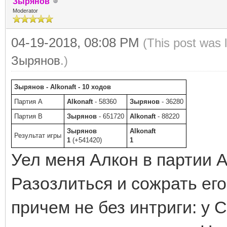
Зырянов
Moderator
04-19-2018, 08:08 PM
(This post was 
Зырянов
.)
Зырянов - Alkonaft - 10 ходов
Партия A
Alkonaft
- 58360
Зырянов
- 36280
Партия B
Зырянов
- 651720
Alkonaft
- 88220
Зырянов
Alkonaft
Результат игры
1
(+541420)
1
Уел меня Алкон в партии А
Разозлиться и сожрать его 
причем не без интриги: у