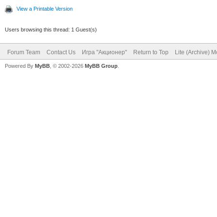
View a Printable Version
Users browsing this thread: 1 Guest(s)
Forum Team
Contact Us
Игра "Акционер"
Return to Top
Lite (Archive) 
Powered By
MyBB
, © 2002-2026
MyBB Group
.