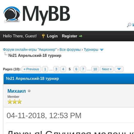
Hello There, Guest!
Login
Register
Форум онлайн-игры "Акционер"
›
Все форумы
›
Турниры
№21 Апрельский-18 турнир
ge
Pages (10):
« Previous
1
…
3
4
5
6
7
…
10
Next »
№21 Апрельский-18 турнир
Михаил
Member
04-11-2018, 12:53 PM