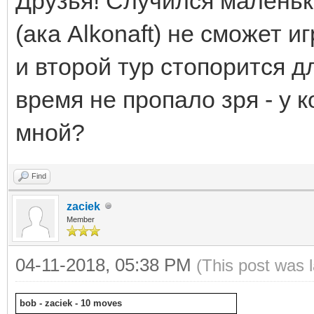
Друзья! Случился малень
(ака Alkonaft) не сможет 
и второй тур стопорится д
время не пропало зря - у 
мной?
Find
zaciek
Member
04-11-2018, 05:38 PM
(This post was 
bob - zaciek - 10 moves