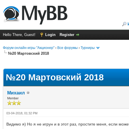
Hello There, Guest!
Login
Register
Форум онлайн-игры "Акционер"
›
Все форумы
›
Турниры
№20 Мартовский 2018
ge
№20 Мартовский 2018
Михаил
Member
03-04-2018, 01:32 PM
Видимо я) Но я не игрун и в этот раз, простите меня, если може