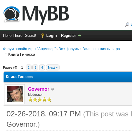
Hello There, Guest!
Login
Register
Форум онлайн-игры "Акционер"
›
Все форумы
›
Вся наша жизнь - игра
Книга Гинесса
ge
Pages (4):
1
2
3
4
Next »
Книга Гинесса
Governor
Moderator
02-26-2018, 09:17 PM
(This post was 
Governor
.)