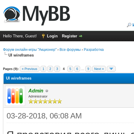
Hello There, Guest!
Login
Register
Форум онлайн-игры "Акционер"
›
Все форумы
›
Разработка
UI wireframes
ge
Pages (9):
« Previous
1
2
3
4
5
6
…
9
Next »
UI wireframes
Admin
Administrator
03-28-2018, 06:08 AM