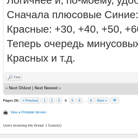
Логичнее и, по-моему, удо
Сначала плюсовые Синие: +
Красные: +30, +40, +50, 
Теперь очередь минусовых С
Красных и т.д.
Find
«
Next Oldest
|
Next Newest
»
Pages (9):
« Previous
1
2
3
4
5
6
…
9
Next »
View a Printable Version
Users browsing this thread: 1 Guest(s)