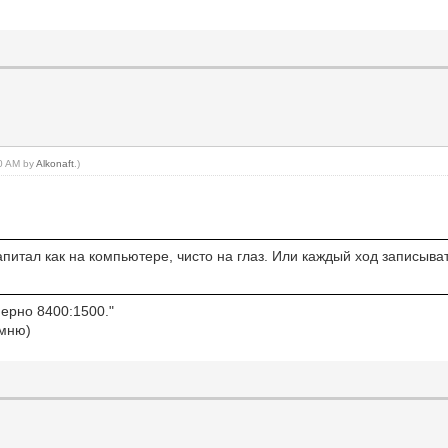
40 AM by
Alkonaft
.)
питал как на компьютере, чисто на глаз. Или каждый ход записыва
мерно 8400:1500."
омню)