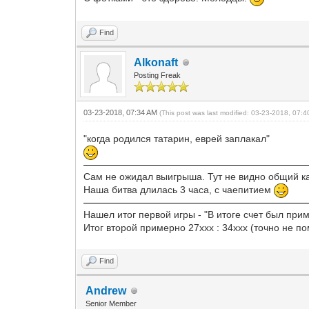
Find
Alkonaft
Posting Freak
03-23-2018, 07:34 AM
(This post was last modified: 03-23-2018, 07:
"когда родился татарин, еврей заплакал"
Сам не ожидал выигрыша. Тут не видно общий ка
Наша битва длилась 3 часа, с чаепитием
Нашел итог первой игры - "В итоге счет был при
Итог второй примерно 27ххх : 34ххх (точно не п
Find
Andrew
Senior Member