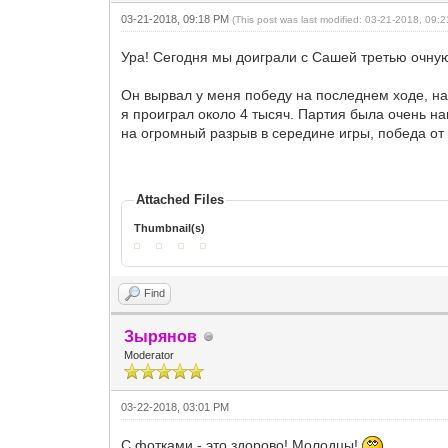
03-21-2018, 09:18 PM
(This post was last modified: 03-21-2018, 09
Ура! Сегодня мы доиграли с Сашей третью очну
Он вырвал у меня победу на последнем ходе, нак
я проиграл около 4 тысяч. Партия была очень на
на огромный разрыв в середине игры, победа о
Attached Files
Thumbnail(s)
Find
Зырянов
Moderator
03-22-2018, 03:01 PM
С фотками - это здорово! Молодцы!