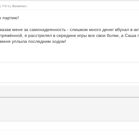
:21 PM by
Governor
.)
ю партию!
азав меня за самонадеянность - слишком много денег вбухал в акт
пряжённой, я расстрелял в середине игры все свои болки, а Саша п
т меня уплыла последним ходом!