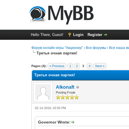
Hello There, Guest!
Login
Register
Форум онлайн-игры "Акционер"
›
Все форумы
›
Вся наша жи
Третья очная партия!
0 Vote(s) - 0 Average
1
2
3
4
5
Pages (4):
« Previous
1
2
3
4
Next »
Третья очная партия!
Alkonaft
Posting Freak
02-14-2018, 03:55 PM
Governor Wrote: