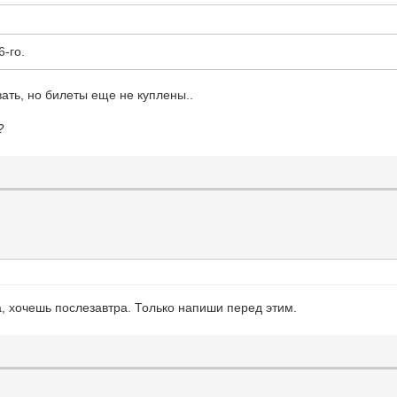
-го.
ать, но билеты еще не куплены..
?
а, хочешь послезавтра. Только напиши перед этим.