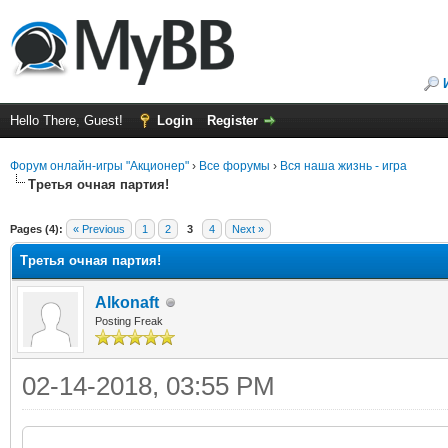
Hello There, Guest!
Login
Register
Форум онлайн-игры "Акционер"
›
Все форумы
›
Вся наша жизнь - игра
Третья очная партия!
ge
Pages (4):
« Previous
1
2
3
4
Next »
Третья очная партия!
Alkonaft
Posting Freak
02-14-2018, 03:55 PM