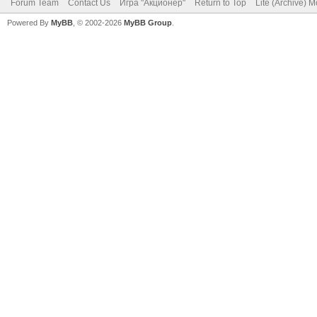
Forum Team
Contact Us
Игра "Акционер"
Return to Top
Lite (Archive) 
Powered By
MyBB
, © 2002-2026
MyBB Group
.