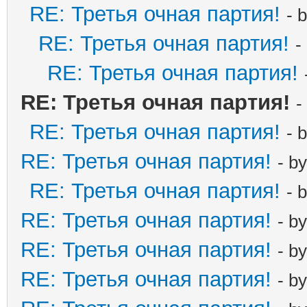
RE: Третья очная партия!
- 
RE: Третья очная партия!
-
RE: Третья очная партия!
RE: Третья очная партия!
-
RE: Третья очная партия!
- 
RE: Третья очная партия!
- b
RE: Третья очная партия!
- 
RE: Третья очная партия!
- b
RE: Третья очная партия!
- b
RE: Третья очная партия!
- b