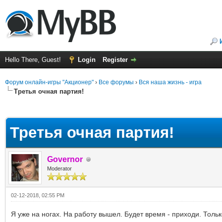
Hello There, Guest!
Login
Register
Форум онлайн-игры "Акционер"
›
Все форумы
›
Вся наша жизнь - игра
Третья очная партия!
ge
Третья очная партия!
Governor
Moderator
02-12-2018, 02:55 PM
Я уже на ногах. На работу вышел. Будет время - приходи. Толь