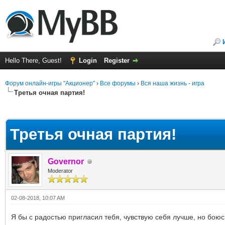
Hello There, Guest!
Login
Register
Форум онлайн-игры "Акционер"
›
Все форумы
›
Вся наша жизнь - игра
Третья очная партия!
ge
Третья очная партия!
Governor
Moderator
02-08-2018, 10:07 AM
Я бы с радостью пригласил тебя, чувствую себя лучше, но боюс