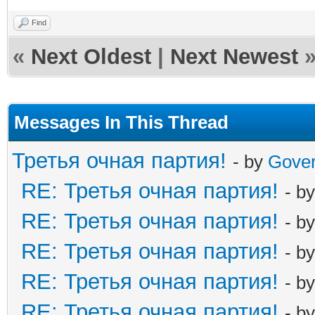
Find
«
Next Oldest
|
Next Newest
Messages In This Thread
Третья очная партия!
- by
Gover
RE: Третья очная партия!
- b
RE: Третья очная партия!
- b
RE: Третья очная партия!
- b
RE: Третья очная партия!
- b
RE: Третья очная партия!
- b