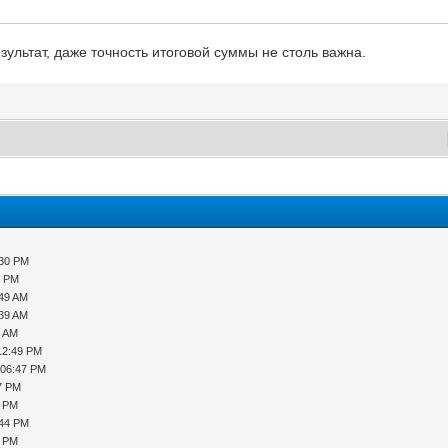
зультат, даже точность итоговой суммы не столь важна.
:30 PM
9 PM
:49 AM
:39 AM
3 AM
12:49 PM
 06:47 PM
17 PM
9 PM
:44 PM
2 PM