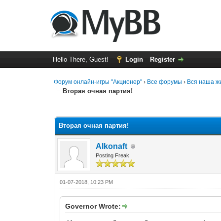
Hello There, Guest!
Login
Register
Форум онлайн-игры "Акционер"
›
Все форумы
›
Вся наша жи
Вторая очная партия!
0 Vote(s) - 0 Average
1
2
3
4
5
Вторая очная партия!
Alkonaft
Posting Freak
01-07-2018, 10:23 PM
Governor Wrote: