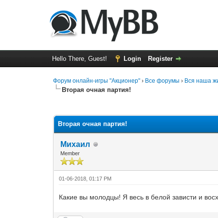
Hello There, Guest!
Login
Register
Форум онлайн-игры "Акционер"
›
Все форумы
›
Вся наша жи
Вторая очная партия!
0 Vote(s) - 0 Average
1
2
3
4
5
Вторая очная партия!
Михаил
Member
01-06-2018, 01:17 PM
Какие вы молодцы! Я весь в белой зависти и вос