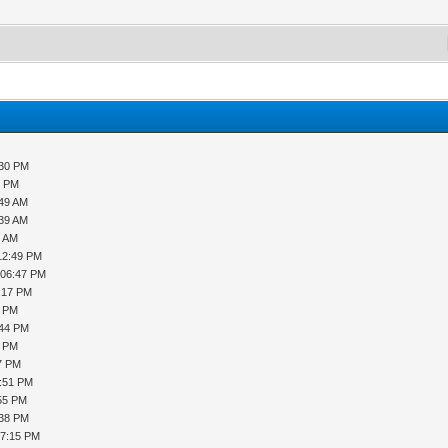
:30 PM
9 PM
:49 AM
:39 AM
3 AM
12:49 PM
 06:47 PM
1:17 PM
9 PM
:44 PM
2 PM
27 PM
6:51 PM
:55 PM
:38 PM
07:15 PM