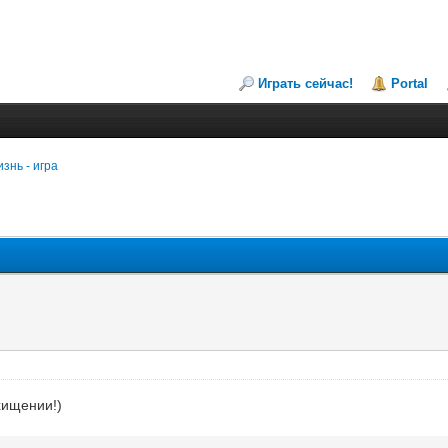
Играть сейчас!
Portal
знь - игра
хищении!)