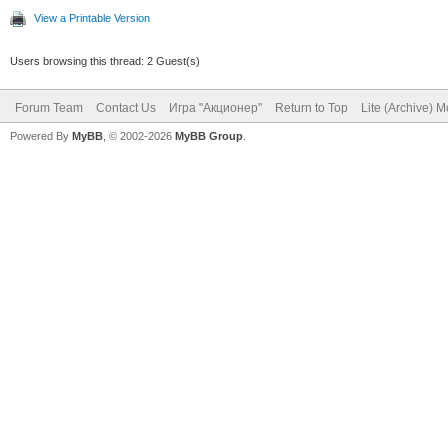
View a Printable Version
Users browsing this thread: 2 Guest(s)
Forum Team
Contact Us
Игра "Акционер"
Return to Top
Lite (Archive) 
Powered By
MyBB
, © 2002-2026
MyBB Group
.