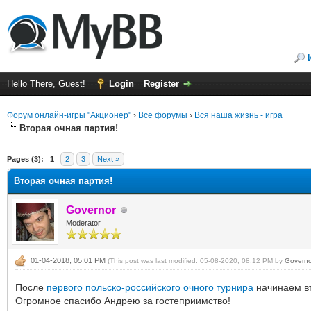
Hello There, Guest!
Login
Register
Форум онлайн-игры "Акционер"
›
Все форумы
›
Вся наша жизнь - игра
Вторая очная партия!
ge
Pages (3):
1
2
3
Next »
Вторая очная партия!
Governor
Moderator
01-04-2018, 05:01 PM
(This post was last modified: 05-08-2020, 08:12 PM by
Governo
После
первого польско-российского очного турнира
начинаем вт
Огромное спасибо Андрею за гостеприимство!