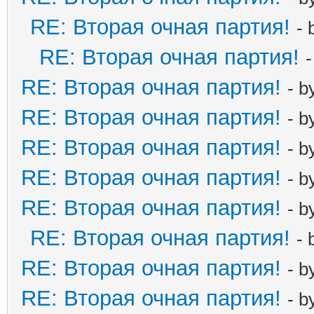
RE: Вторая очная партия!
- 
RE: Вторая очная партия!
RE: Вторая очная партия!
- b
RE: Вторая очная партия!
- b
RE: Вторая очная партия!
- b
RE: Вторая очная партия!
- b
RE: Вторая очная партия!
- b
RE: Вторая очная партия!
- 
RE: Вторая очная партия!
- b
RE: Вторая очная партия!
- b