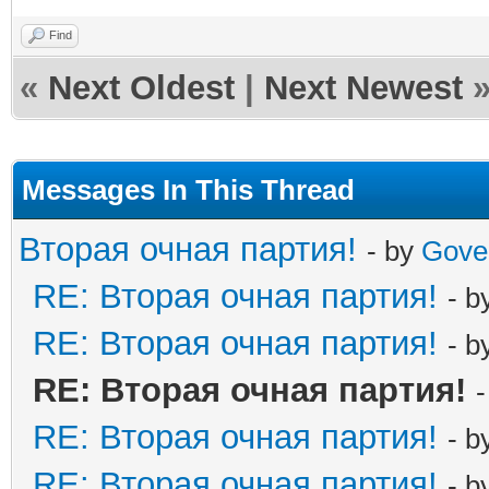
Find
«
Next Oldest
|
Next Newest
Messages In This Thread
Вторая очная партия!
- by
Gove
RE: Вторая очная партия!
- b
RE: Вторая очная партия!
- b
RE: Вторая очная партия!
RE: Вторая очная партия!
- b
RE: Вторая очная партия!
- b