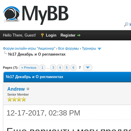
Hello There, Guest!
Login
Register
Форум онлайн-игры "Акционер"
›
Все форумы
›
Турниры
№17 Декабрь и О регламентах
ge
Pages (7):
« Previous
1
…
3
4
5
6
7
№17 Декабрь и О регламентах
Andrew
Senior Member
12-17-2017, 02:38 PM