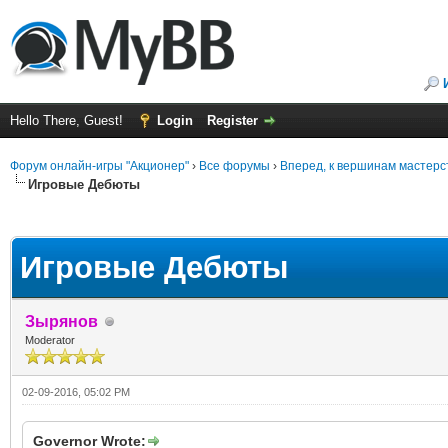
Hello There, Guest!
Login
Register
Форум онлайн-игры "Акционер"
›
Все форумы
›
Вперед, к вершинам мастерс
Игровые Дебюты
ge
Игровые Дебюты
Зырянов
Moderator
02-09-2016, 05:02 PM
Governor Wrote: