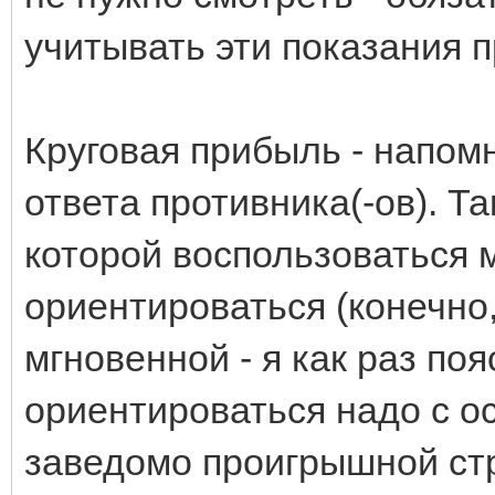
учитывать эти показания 
Круговая прибыль - напом
ответа противника(-ов). Та
которой воспользоваться 
ориентироваться (конечно, 
мгновенной - я как раз поя
ориентироваться надо с о
заведомо проигрышной ст