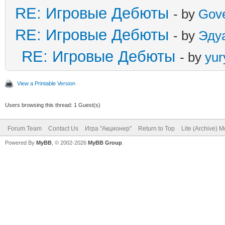
RE: Игровые Дебюты
- by
Gov
RE: Игровые Дебюты
- by
Эду
RE: Игровые Дебюты
- by
yur
View a Printable Version
Users browsing this thread: 1 Guest(s)
Forum Team
Contact Us
Игра "Акционер"
Return to Top
Lite (Archive) 
Powered By
MyBB
, © 2002-2026
MyBB Group
.