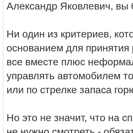
Александр Яковлевич, вы 
Ни один из критериев, ко
основанием для принятия 
все вместе плюс неформал
управлять автомобилем то
или по стрелке запаса гор
Но это не значит, что на 
не нужно смотреть - обяза