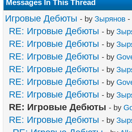
Messages In This Thread
Игровые Дебюты
- by
Зырянов
-
RE: Игровые Дебюты
- by
Зыр
RE: Игровые Дебюты
- by
Зыр
RE: Игровые Дебюты
- by
Gov
RE: Игровые Дебюты
- by
Зыр
RE: Игровые Дебюты
- by
Gov
RE: Игровые Дебюты
- by
Зыр
RE: Игровые Дебюты
- by
Go
RE: Игровые Дебюты
- by
Зыр