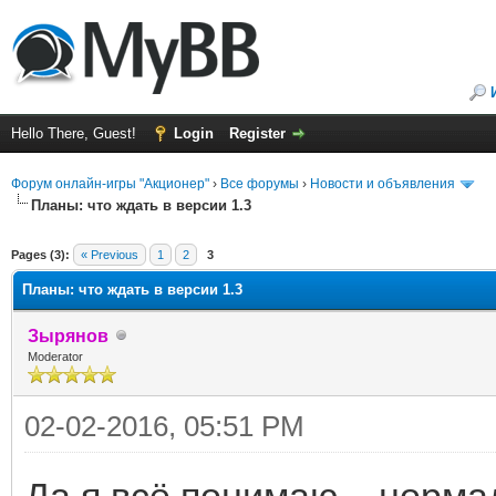
Hello There, Guest!
Login
Register
Форум онлайн-игры "Акционер"
›
Все форумы
›
Новости и объявления
Планы: что ждать в версии 1.3
ge
Pages (3):
« Previous
1
2
3
Планы: что ждать в версии 1.3
Зырянов
Moderator
02-02-2016, 05:51 PM
Да я всё понимаю... норма