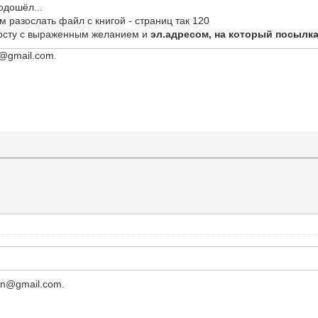
одошёл...
м разослать файл с книгой - страниц так 120
осту с выраженным желанием и
эл.адресом, на который посылк
n@gmail.com.
sin@gmail.com.