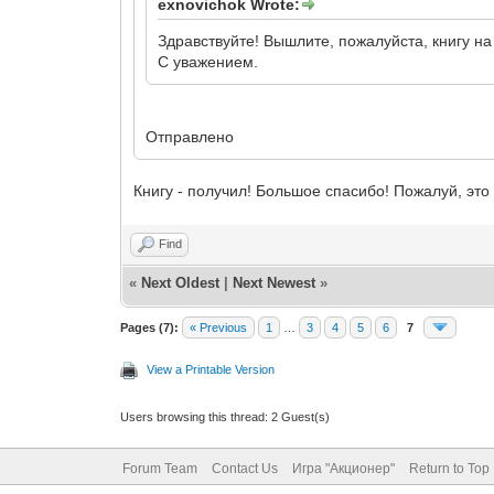
exnovichok Wrote:
Здравствуйте! Вышлите, пожалуйста, книгу н
С уважением.
Отправлено
Книгу - получил! Большое спасибо! Пожалуй, это
Find
«
Next Oldest
|
Next Newest
»
Pages (7):
« Previous
1
…
3
4
5
6
7
View a Printable Version
Users browsing this thread: 2 Guest(s)
Forum Team
Contact Us
Игра "Акционер"
Return to Top