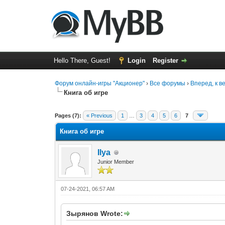
Hello There, Guest!
Login
Register
Форум онлайн-игры "Акционер"
›
Все форумы
›
Вперед, к 
Книга об игре
0 Vote(s) - 0 Average
1
2
3
4
5
Pages (7):
« Previous
1
…
3
4
5
6
7
Книга об игре
Ilya
Junior Member
07-24-2021, 06:57 AM
Зырянов Wrote: