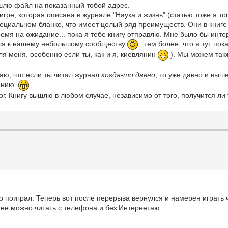
лю файл на показанный тобой адрес.
 игре, которая описана в журнале "Наука и жизнь" (статью тоже я то
пециальном бланке, что имеет целый ряд преимуществ. Они в книге
ремя на ожидание... пока я тебе книгу отправлю. Мне было бы инте
ься к нашему небольшому сообществу
, тем более, что я тут по
ля меня, особенно если ты, как и я, киевлянин
). Мы можем такж
аю, что если ты читал журнал
когда-то давно
, то уже давно и выш
чению
.
г. Книгу вышлю в любом случае, независимо от того, получится ли 
о поиграл. Теперь вот после перерыва вернулся и намерен играть 
о ее можно читать с телефона и без Интернетаю