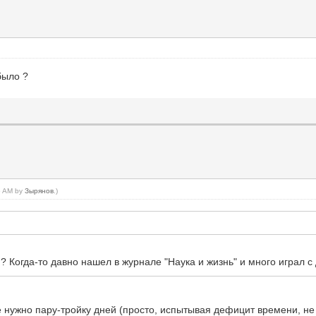
было ?
45 AM by
Зырянов
.)
? Когда-то давно нашел в журнале "Наука и жизнь" и много играл с
 нужно пару-тройку дней (просто, испытывая дефицит времени, не