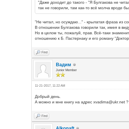
"Даже доходит до такого - "Я Булгакова не чит
так не говорили, там как-то всё молча вроде бы
"Не читал, но осуждаю..." - крылатая фраза из со
В отношении Булгакова говорили так, имея в виду
Но в целом ты, пожалуй, прав. Всё-таки знаменит
отношению к Б. Пастернаку и его роману "Доктор
Find
Вадим
Junior Member
11-21-2017, 11:22 AM
Добрый день.
А можно и мне книгу на адрес xvadima@ukr.net ?
Find
Alkonaft