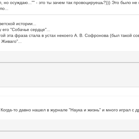
ал, но осуждаю..."" - это ты зачем так провоцируешь?))) Это было
ло...
ветской истории...
 его "Собачье сердце"...
ой эта фраза стала в устах некоего А. В. Софронова (был такой сов
 Живаго"...
 Когда-то давно нашел в журнале "Наука и жизнь" и много играл с д