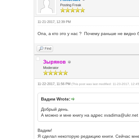
Posting Freak
11-21-2017, 12:39 PM
Опа, а кто это у нас ? Почему раньше не видно 
Find
Зырянов
Moderator
11-22-2017, 11:56 PM
(This post was last modified: 11-23-2017, 12:
Вадим Wrote:
Добрый день.
А можно и мне книгу на адрес xvadima@ukr.net 
Вадим!
Я сделал некоторую редакцию книги. Сейчас мне