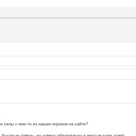
,
ои силы с кем-то из наших игроков на сайте?
ь быстрые ответы, но отвечу обязательно и текст вышлю тоже)