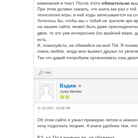
изменения в текст. После этого
обязательно
выш
При этом должен сказать, что книга как раз о той
технология игры: в ней ходы записываются на с
Хотелось бы, чтобы мы с тобой не тратили зря в
на нашем сайте, может быть даже присоединит
двое, то это уже интереснее (по крайней мере, д
есть...
И, пожалуйста, не обижайся на моё ТЫ. Я поним
очень люблю, когда мне выкают друзья по увле
Так что давай попробуем организовать наш диало
Find
Вадим
Junior Member
11-23-2017, 03:08 PM
Об этом сайте я узнал примерно летом и немног
хочу подогнать теорию. А книга удобнее тем, чт
P.S. на ТЫ я конечно же, не обижаюсь