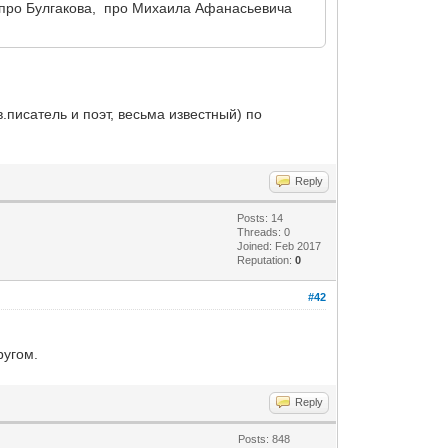
 не про Булгакова, про Михаила Афанасьевича
.писатель и поэт, весьма известный) по
Reply
Posts: 14
Threads: 0
Joined: Feb 2017
Reputation:
0
#42
ругом.
Reply
Posts: 848