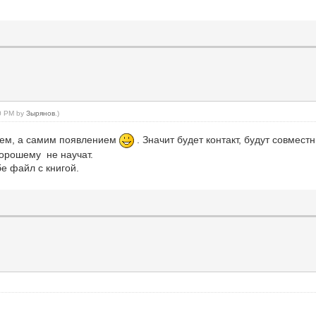
20 PM by
Зырянов
.)
ием, а самим появлением
. Значит будет контакт, будут совмест
хорошему не научат.
е файл с книгой.