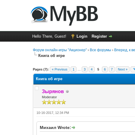
Hello There, Guest!
Login
Register
Форум онлайн-игры "Акционер"
›
Все форумы
›
Вперед, к 
Книга об игре
0 Vote(s) - 0 Average
1
2
3
4
5
Pages (7):
« Previous
1
…
3
4
5
6
7
Next »
Книга об игре
Зырянов
Moderator
10-16-2017, 12:34 PM
Михаил Wrote: