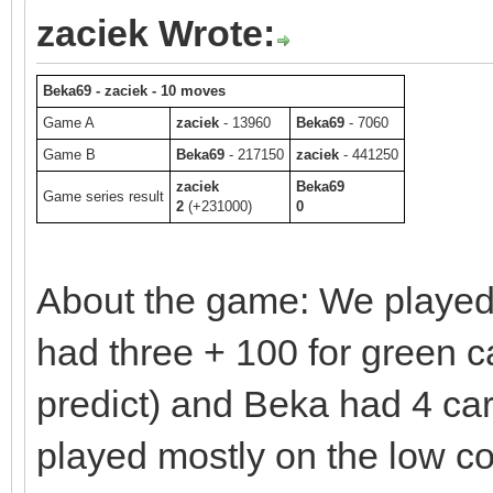
zaciek Wrote:
Beka69 - zaciek - 10 moves
Game A
zaciek
- 13960
Beka69
- 7060
Game B
Beka69
- 217150
zaciek
- 441250
zaciek
Beka69
Game series result
2
(+231000)
0
About the game: We played t
had three + 100 for green c
predict) and Beka had 4 car
played mostly on the low c