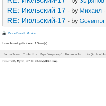
RE: Июльский-17
- by
Зырянов
RE: Июльский-17
- by
Михаил
-
RE: Июльский-17
- by
Governor
View a Printable Version
Users browsing this thread: 1 Guest(s)
Forum Team
Contact Us
Игра "Акционер"
Return to Top
Lite (Archive) 
Powered By
MyBB
, © 2002-2026
MyBB Group
.