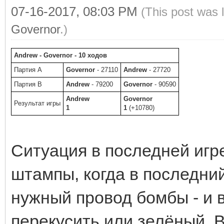
07-16-2017, 08:03 PM
(This post was 
Governor
.)
Andrew - Governor - 10 ходов
Партия A
Governor
- 27110
Andrew
- 27720
Партия B
Andrew
- 79200
Governor
- 90590
Andrew
Governor
Результат игры
1
1
(+10780)
Ситуация в последней игр
штампы, когда в последни
нужный провод бомбы - и 
перекусить или зелёный. В