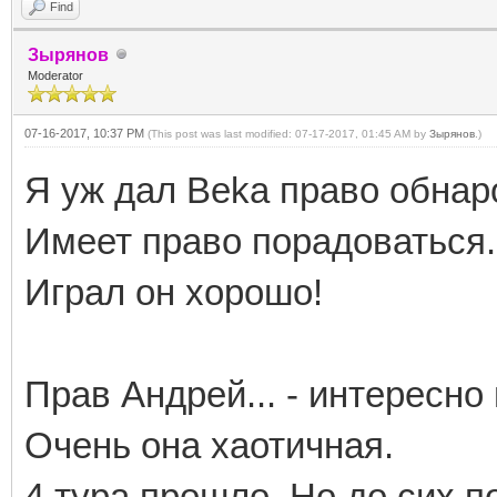
Find
Зырянов
Moderator
07-16-2017, 10:37 PM
(This post was last modified: 07-17-2017, 01:45 AM by
Зырянов
.)
Я уж дал Beka право обнар
Имеет право порадоваться.
Играл он хорошо!
Прав Андрей... - интересно
Очень она хаотичная.
4 тура прошло. Но до сих по