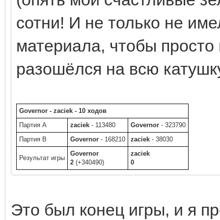
сотни! И не только не име
материала, чтобы просто п
разошёлся на всю катушк
Governor - zaciek - 10 ходов
Партия A
zaciek
- 113480
Governor
- 323790
Партия B
Governor
- 168210
zaciek
- 38030
Governor
zaciek
Результат игры
2
(+340490)
0
Это был конец игры, и я пр