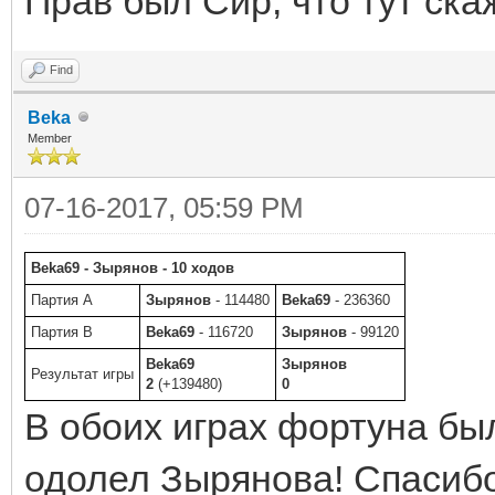
Прав был Сир, что тут ска
Find
Beka
Member
07-16-2017, 05:59 PM
Beka69 - Зырянов - 10 ходов
Партия A
Зырянов
- 114480
Beka69
- 236360
Партия B
Beka69
- 116720
Зырянов
- 99120
Beka69
Зырянов
Результат игры
2
(+139480)
0
В обоих играх фортуна бы
одолел Зырянова! Спасибо