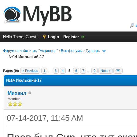
Hello There, Guest!
Login
Register
Форум онлайн-игры "Акционер"
›
Все форумы
›
Турниры
№14 Июльский-17
ge
Pages (9):
« Previous
1
…
3
4
5
6
7
…
9
Next »
№14 Июльский-17
Михаил
Member
07-14-2017, 11:45 AM