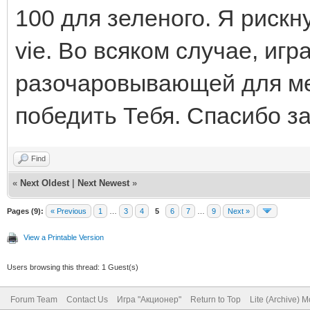
100 для зеленого. Я рискну
vie. Во всяком случае, иг
разочаровывающей для меня
победить Тебя. Спасибо з
Find
«
Next Oldest
|
Next Newest
»
Pages (9):
« Previous
1
…
3
4
5
6
7
…
9
Next »
View a Printable Version
Users browsing this thread: 1 Guest(s)
Forum Team
Contact Us
Игра "Акционер"
Return to Top
Lite (Archive) 