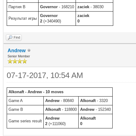
Партия B
Governor
- 168210
zaciek
- 38030
Governor
zaciek
Результат игры
2
(+340490)
0
Find
Andrew
Senior Member
07-17-2017, 10:54 AM
Alkonaft - Andrew - 10 moves
Game A
Andrew
- 80840
Alkonaft
- 3320
Game B
Alkonaft
- 118800
Andrew
- 152340
Andrew
Alkonaft
Game series result
2
(+111060)
0