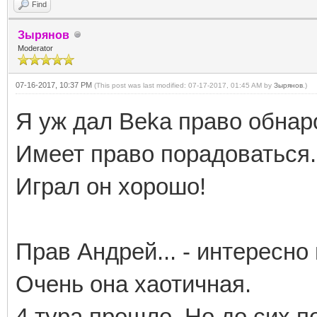
Find
Зырянов
Moderator
07-16-2017, 10:37 PM
(This post was last modified: 07-17-2017, 01:45 AM by
Зырянов
.)
Я уж дал Beka право обнар
Имеет право порадоваться.
Играл он хорошо!
Прав Андрей... - интересно
Очень она хаотичная.
4 тура прошло. Но до сих по