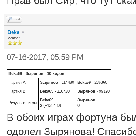
Прав был Сир, что тут ска
Find
Beka
Member
07-16-2017, 05:59 PM
Beka69 - Зырянов - 10 ходов
Партия A
Зырянов
- 114480
Beka69
- 236360
Партия B
Beka69
- 116720
Зырянов
- 99120
Beka69
Зырянов
Результат игры
2
(+139480)
0
В обоих играх фортуна бы
одолел Зырянова! Спасибо