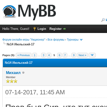
Hello There, Guest!
Login
Register
Форум онлайн-игры "Акционер"
›
Все форумы
›
Турниры
№14 Июльский-17
ge
Pages (9):
« Previous
1
…
3
4
5
6
7
…
9
Next »
№14 Июльский-17
Михаил
Member
07-14-2017, 11:45 AM