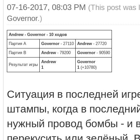
07-16-2017, 08:03 PM
(This post was 
Governor
.)
Andrew - Governor - 10 ходов
Партия A
Governor
- 27110
Andrew
- 27720
Партия B
Andrew
- 79200
Governor
- 90590
Andrew
Governor
Результат игры
1
1
(+10780)
Ситуация в последней игр
штампы, когда в последни
нужный провод бомбы - и 
перекусить или зелёный. В