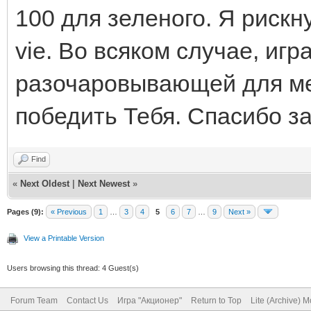
100 для зеленого. Я рискну
vie. Во всяком случае, иг
разочаровывающей для меня
победить Тебя. Спасибо з
Find
«
Next Oldest
|
Next Newest
»
Pages (9):
« Previous
1
…
3
4
5
6
7
…
9
Next »
View a Printable Version
Users browsing this thread: 4 Guest(s)
Forum Team
Contact Us
Игра "Акционер"
Return to Top
Lite (Archive) 