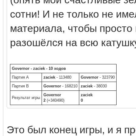
сотни! И не только не име
материала, чтобы просто п
разошёлся на всю катушк
Governor - zaciek - 10 ходов
Партия A
zaciek
- 113480
Governor
- 323790
Партия B
Governor
- 168210
zaciek
- 38030
Governor
zaciek
Результат игры
2
(+340490)
0
Это был конец игры, и я пр