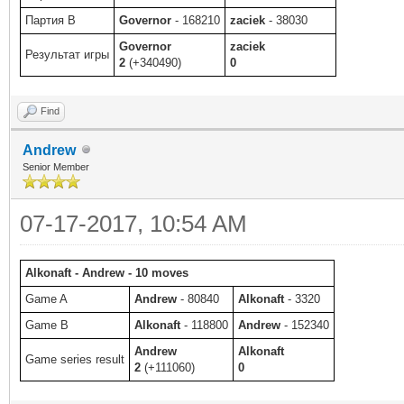
Партия B
Governor
- 168210
zaciek
- 38030
Governor
zaciek
Результат игры
2
(+340490)
0
Find
Andrew
Senior Member
07-17-2017, 10:54 AM
Alkonaft - Andrew - 10 moves
Game A
Andrew
- 80840
Alkonaft
- 3320
Game B
Alkonaft
- 118800
Andrew
- 152340
Andrew
Alkonaft
Game series result
2
(+111060)
0