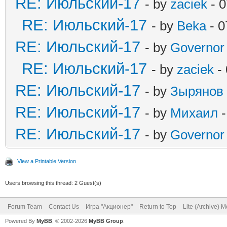
RE: Июльский-17
- by
zaciek
- 0
RE: Июльский-17
- by
Beka
- 0
RE: Июльский-17
- by
Governor
RE: Июльский-17
- by
zaciek
- 
RE: Июльский-17
- by
Зырянов
RE: Июльский-17
- by
Михаил
-
RE: Июльский-17
- by
Governor
View a Printable Version
Users browsing this thread: 2 Guest(s)
Forum Team
Contact Us
Игра "Акционер"
Return to Top
Lite (Archive) 
Powered By
MyBB
, © 2002-2026
MyBB Group
.