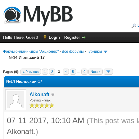
Hello There, Guest!
Login
Register
Форум онлайн-игры "Акционер"
›
Все форумы
›
Турниры
№14 Июльский-17
ge
Pages (9):
« Previous
1
2
3
4
5
…
9
Next »
№14 Июльский-17
Alkonaft
Posting Freak
07-11-2017, 10:10 AM
(This post was 
Alkonaft
.)