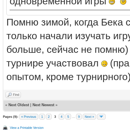
одновременной игры
Помню зимой, когда Бека 
только начали изучать игру
больше, сейчас не помню)
турнире участвовал
(пра
опытом, кроме турнирного)
Find
«
Next Oldest
|
Next Newest
»
Pages (9):
« Previous
1
2
3
4
5
…
9
Next »
View a Printable Version