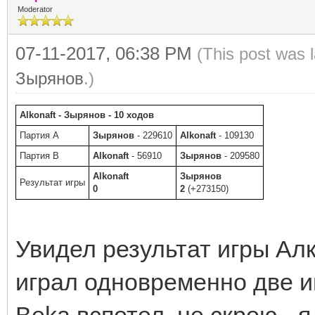
Moderator
07-11-2017, 06:38 PM
(This post was 
Зырянов
.)
Alkonaft - Зырянов - 10 ходов
Партия A
Зырянов
- 229610
Alkonaft
- 109130
Партия B
Alkonaft
- 56910
Зырянов
- 209580
Alkonaft
Зырянов
Результат игры
0
2
(+273150)
Увидел результат игры Алк
играл одновременно две и
Beka вспотел, не скрою - я