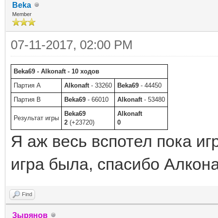
Beka
Member
07-11-2017, 02:00 PM
Beka69 - Alkonaft - 10 ходов
Партия A
Alkonaft
- 33260
Beka69
- 44450
Партия B
Beka69
- 66010
Alkonaft
- 53480
Beka69
Alkonaft
Результат игры
2
(+23720)
0
Я аж весь вспотел пока иг
игра была, спасибо Алкона
Find
Зырянов