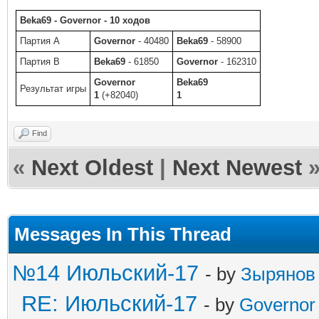
Beka69 - Governor - 10 ходов
Партия A
Governor
- 40480
Beka69
- 58900
Партия B
Beka69
- 61850
Governor
- 162310
Governor
Beka69
Результат игры
1
(+82040)
1
Find
«
Next Oldest
|
Next Newest
Messages In This Thread
№14 Июльский-17
- by
Зырянов
RE: Июльский-17
- by
Governor