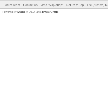
Forum Team
Contact Us
Игра "Акционер"
Return to Top
Lite (Archive) 
Powered By
MyBB
, © 2002-2026
MyBB Group
.