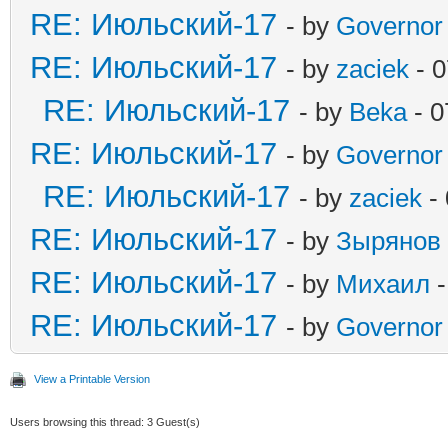
RE: Июльский-17
- by
Governor
RE: Июльский-17
- by
zaciek
- 0
RE: Июльский-17
- by
Beka
- 0
RE: Июльский-17
- by
Governor
RE: Июльский-17
- by
zaciek
- 
RE: Июльский-17
- by
Зырянов
RE: Июльский-17
- by
Михаил
-
RE: Июльский-17
- by
Governor
View a Printable Version
Users browsing this thread: 3 Guest(s)