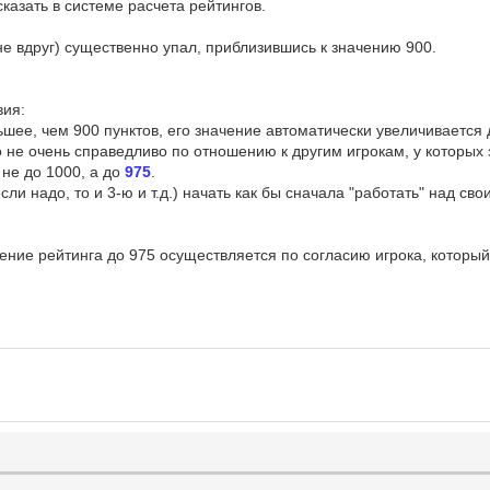
сказать в системе расчета рейтингов.
 не вдруг) существенно упал, приблизившись к значению 900.
вия:
ьшее, чем 900 пунктов, его значение автоматически увеличивается д
то не очень справедливо по отношению к другим игрокам, у которы
 не до 1000, а до
975
.
ли надо, то и 3-ю и т.д.) начать как бы сначала "работать" над св
ние рейтинга до 975 осуществляется по согласию игрока, который