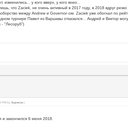
 изменились... у кого вверх, у кого вниз...
шь, что Zaciek, не очень активный в 2017 году, в 2018 вдруг резко
оборство между Andrew и Governor-ом. Zaciek уже обогнал по рейт
дном турнире Павел из Варшавы отказался... Андрей и Виктор могу
 - "Лесоруб")
:14 PM by
Зырянов
.)
я и закончился 6 июня 2018.