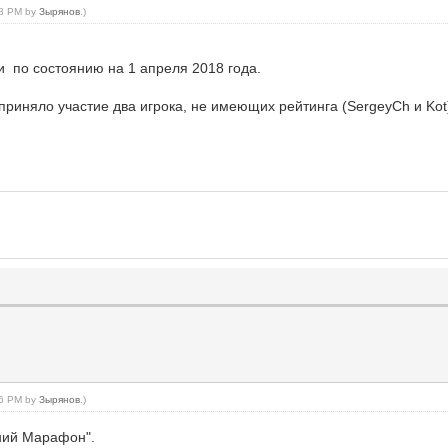
:28 PM by
Зырянов
.)
и по состоянию на 1 апреля 2018 года.
 приняло участие два игрока, не имеющих рейтинга (SergeyCh и Kot)
:26 PM by
Зырянов
.)
ний Марафон".