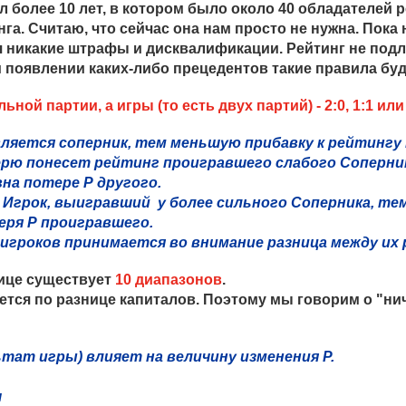
 более 10 лет, в котором было около 40 обладателей 
а. Считаю, что сейчас она нам просто не нужна. Пока 
 никакие штрафы и дисквалификации. Рейтинг не под
 появлении каких-либо прецедентов такие правила бу
ной партии, а игры (то есть двух партий) - 2:0, 1:1 или 
вляется соперник, тем меньшую прибавку к рейтингу
ю понесет рейтинг проигравшего слабого Соперни
вна потере Р другого.
 Игрок, выигравший у более сильного Соперника, тем
еря Р проигравшего.
игроков принимается во внимание разница между их
ице существует
10 диапазонов
.
ется по разнице капиталов. Поэтому мы говорим о "ни
ьтат игры) влияет на величину изменения Р.
ч