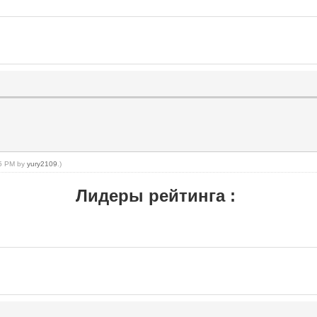
:05 PM by
yury2109
.)
Лидеры рейтинга :