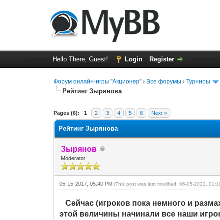
Hello There, Guest!
Login
Register
Форум онлайн-игры "Акционер"
›
Все форумы
›
Турниры
Рейтинг Зырянова
1 Vote(s) - 5 Average
1
2
3
4
5
Pages (6):
1
2
3
4
5
6
Next »
Рейтинг Зырянова
Зырянов
Moderator
05-15-2017, 05:40 PM
(This post was last modified: 06-05-2022, 01
Сейчас (игроков пока немного и размах
этой величины начинали все наши игроки