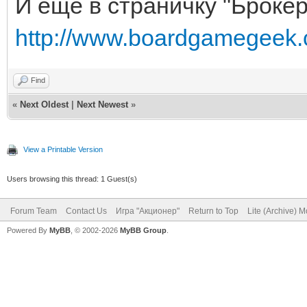
И еще в страничку "Брокер
http://www.boardgamegeek.c
Find
«
Next Oldest
|
Next Newest
»
View a Printable Version
Users browsing this thread: 1 Guest(s)
Forum Team
Contact Us
Игра "Акционер"
Return to Top
Lite (Archive) 
Powered By
MyBB
, © 2002-2026
MyBB Group
.