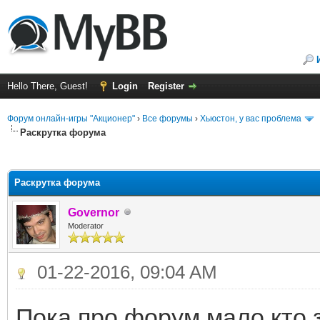
Hello There, Guest!
Login
Register
Форум онлайн-игры "Акционер"
›
Все форумы
›
Хьюстон, у вас проблема
Раскрутка форума
ge
Раскрутка форума
Governor
Moderator
01-22-2016, 09:04 AM
Пока про форум мало кто 