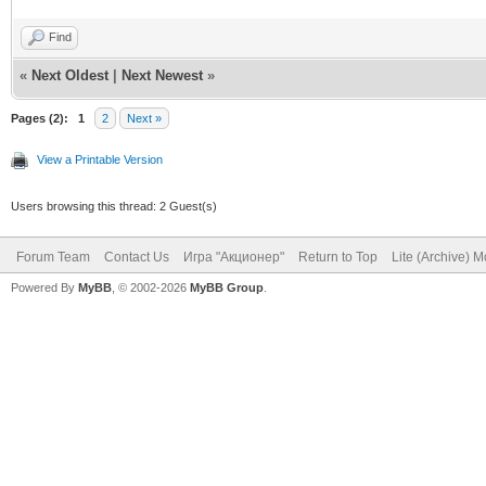
Find
«
Next Oldest
|
Next Newest
»
Pages (2):
1
2
Next »
View a Printable Version
Users browsing this thread: 2 Guest(s)
Forum Team
Contact Us
Игра "Акционер"
Return to Top
Lite (Archive) 
Powered By
MyBB
, © 2002-2026
MyBB Group
.