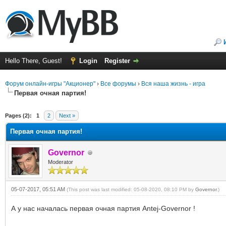
Hello There, Guest!
Login
Register
Форум онлайн-игры "Акционер"
›
Все форумы
›
Вся наша жизнь - игра
Первая очная партия!
ge
Pages (2):
1
2
Next »
Первая очная партия!
Governor
Moderator
05-07-2017, 05:51 AM
(This post was last modified: 05-08-2020, 08:10 PM by
Governor
.)
А у нас началась первая очная партия Antej-Governor !