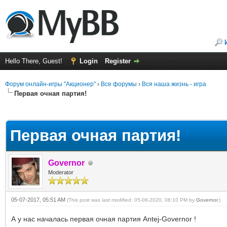
Hello There, Guest!
Login
Register
Форум онлайн-игры "Акционер"
›
Все форумы
›
Вся наша жизнь - игра
Первая очная партия!
ge
Первая очная партия!
Governor
Moderator
05-07-2017, 05:51 AM
(This post was last modified: 05-08-2020, 08:10 PM by
Governor
.)
А у нас началась первая очная партия Antej-Governor !