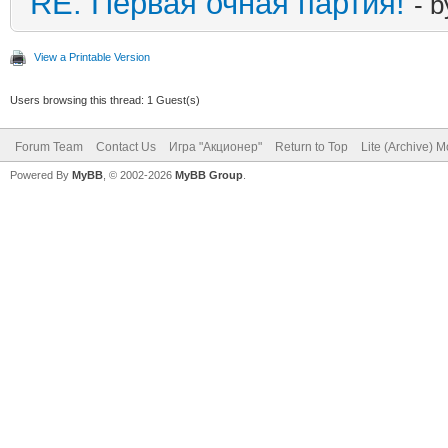
RE: Первая очная партия!
- 
View a Printable Version
Users browsing this thread: 1 Guest(s)
Forum Team
Contact Us
Игра "Акционер"
Return to Top
Lite (Archive) 
Powered By
MyBB
, © 2002-2026
MyBB Group
.