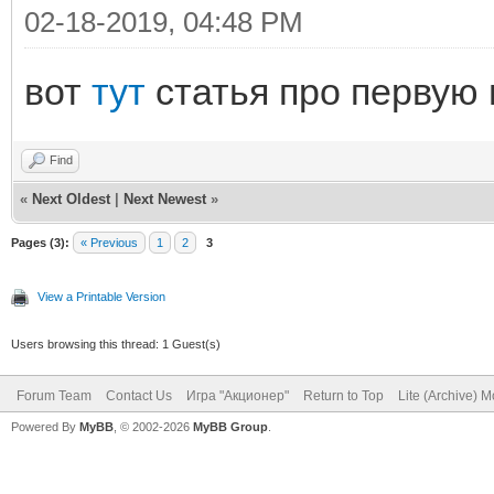
02-18-2019, 04:48 PM
вот
тут
статья про первую 
Find
«
Next Oldest
|
Next Newest
»
Pages (3):
« Previous
1
2
3
View a Printable Version
Users browsing this thread: 1 Guest(s)
Forum Team
Contact Us
Игра "Акционер"
Return to Top
Lite (Archive) 
Powered By
MyBB
, © 2002-2026
MyBB Group
.