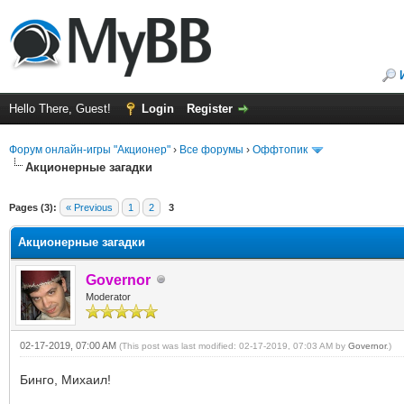
Hello There, Guest!
Login
Register
Форум онлайн-игры "Акционер"
›
Все форумы
›
Оффтопик
Акционерные загадки
Pages (3):
« Previous
1
2
3
Акционерные загадки
Governor
Moderator
02-17-2019, 07:00 AM
(This post was last modified: 02-17-2019, 07:03 AM by
Governor
.)
Бинго, Михаил!