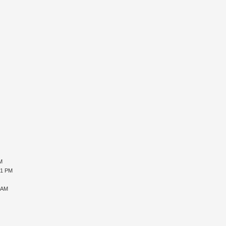
PM
51 PM
2 AM