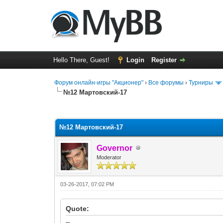
Hello There, Guest!
Login
Register
Форум онлайн-игры "Акционер"
›
Все форумы
›
Турниры
№12 Мартовский-17
0 Vote(s) - 0 Average
1
2
3
4
5
№12 Мартовский-17
Governor
Moderator
03-26-2017, 07:02 PM
Quote: