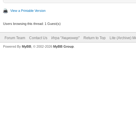
View a Printable Version
Users browsing this thread: 1 Guest(s)
Forum Team
Contact Us
Игра "Акционер"
Return to Top
Lite (Archive) 
Powered By
MyBB
, © 2002-2026
MyBB Group
.