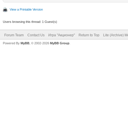
View a Printable Version
Users browsing this thread: 1 Guest(s)
Forum Team
Contact Us
Игра "Акционер"
Return to Top
Lite (Archive) 
Powered By
MyBB
, © 2002-2026
MyBB Group
.