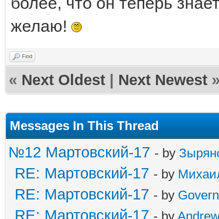
более, что он теперь знает
желаю!
Find
«
Next Oldest
|
Next Newest
Messages In This Thread
№12 Мартовский-17
- by
Зырян
RE: Мартовский-17
- by
Михаи
RE: Мартовский-17
- by
Govern
RE: Мартовский-17
- by
Andre