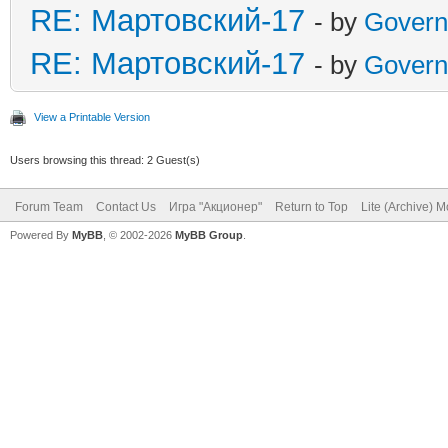
RE: Мартовский-17
- by
Govern
RE: Мартовский-17
- by
Govern
View a Printable Version
Users browsing this thread: 2 Guest(s)
Forum Team
Contact Us
Игра "Акционер"
Return to Top
Lite (Archive) 
Powered By
MyBB
, © 2002-2026
MyBB Group
.